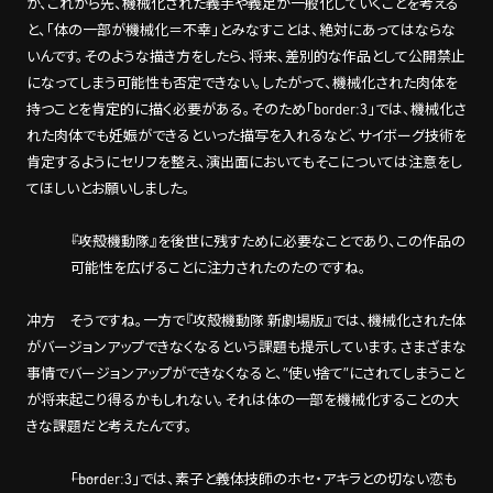
が、これから先、機械化された義手や義足が一般化していくことを考える
と、「体の一部が機械化＝不幸」とみなすことは、絶対にあってはならな
いんです。そのような描き方をしたら、将来、差別的な作品として公開禁止
になってしまう可能性も否定できない。したがって、機械化された肉体を
持つことを肯定的に描く必要がある。そのため「border:3」では、機械化さ
れた肉体でも妊娠ができるといった描写を入れるなど、サイボーグ技術を
肯定するようにセリフを整え、演出面においてもそこについては注意をし
てほしいとお願いしました。
――『攻殻機動隊』を後世に残すために必要なことであり、この作品の
可能性を広げることに注力されたのたのですね。
冲方 そうですね。一方で『攻殻機動隊 新劇場版』では、機械化された体
がバージョンアップできなくなるという課題も提示しています。さまざまな
事情でバージョンアップができなくなると、“使い捨て”にされてしまうこと
が将来起こり得るかもしれない。それは体の一部を機械化することの大
きな課題だと考えたんです。
――「border:3」では、素子と義体技師のホセ・アキラとの切ない恋も