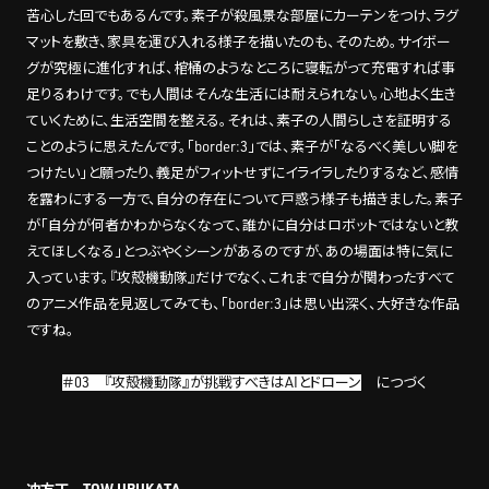
苦心した回でもあるんです。素子が殺風景な部屋にカーテンをつけ、ラグ
マットを敷き、家具を運び入れる様子を描いたのも、そのため。サイボー
グが究極に進化すれば、棺桶のようなところに寝転がって充電すれば事
足りるわけです。でも人間はそんな生活には耐えられない。心地よく生き
ていくために、生活空間を整える。それは、素子の人間らしさを証明する
ことのように思えたんです。「border:3」では、素子が「なるべく美しい脚を
つけたい」と願ったり、義足がフィットせずにイライラしたりするなど、感情
を露わにする一方で、自分の存在について戸惑う様子も描きました。素子
が「自分が何者かわからなくなって、誰かに自分はロボットではないと教
えてほしくなる」とつぶやくシーンがあるのですが、あの場面は特に気に
入っています。『攻殻機動隊』だけでなく、これまで自分が関わったすべて
のアニメ作品を見返してみても、「border:3」は思い出深く、大好きな作品
ですね。
＃03 『攻殻機動隊』が挑戦すべきはAIとドローン
につづく
冲方丁 TOW UBUKATA