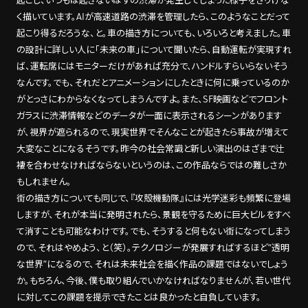
起こし、いつもは起きないはずの渋滞が発生してしまった様子をさりげな
く描いています。AIが高速道路の渋滞を管理したら、このようなことだって
起こり得るだろうな、と。車の描き方についても、いろいろと考えました。車
の設計に詳しい人に「未来の車」について聞いたら、自動運転が実現すれ
ば、運転席にはモニターだけがあれば充分で、ハンドルすらいらないそう
なんです。でも、それだとアニメーションにしたときに何に乗っているのか
がとっさにわからなくなってしまうんですよ。また、SF映画などでフロント
ガラスに渋滞情報などのデータが一面に表示されるシーンがあります
が、視界が遮られるので、現実世界でそんなことが起きたら事故が増えて
大変なことになるそうです。昨今の社会常識と新しい演出のはざまで辻
褄を合わせなければならないというのは、この作品ならではの難しさか
もしれません。
街の描き方についても同じで、『攻殻機動隊』には光学迷彩も頻繁に登場
しますが、それが本当に発明されたら、景観を守るために巨大ビルをすべ
て消すことも可能なわけです。でも、そうすると何もない街になってしまう
ので、それはやめよう、と（笑）。テクノロジーが発展すればするほど“透明
な世界”になるので、それは未来社会を描く作品の課題ではないでしょう
か。もちろん、今後、僕も取り組んでいかなければなりませんが、若い世代
に対してこの課題を提示できたことは良かったと自負しています。