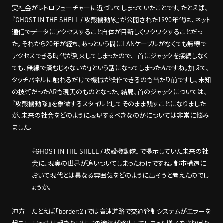
実社会がレトロフューチャーに近づいてしまっていたことです。たとえば、
『GHOST IN THE SHELL / 攻殻機動隊』が公開された1990年代は、ネット
通信でデータにアクセスすること自体が目新しくワクワクすることだっ
た。それから20年が経ち、あっという間にLANケーブルがなくても無線で
アクセスできる時代が到来してしまったので、「首にジャックを接続しなく
ても、無線で済むじゃないか」という話になってしまったんですね。加えて、
タッチパネルに触れるだけで機械が操作できるのも当たり前ですし、未知
の技術だったARも現実のものとなった。結局、首のジャックについては、
『攻殻機動隊』を象徴するスタイルとしてそのまま残すことになりました
が、未来の社会をどのように表現するべきなのかについては非常に悩み
ました。
――『GHOST IN THE SHELL / 攻殻機動隊』で提示していた未来の社
会に、現実の世界が追いついてしまったわけですね。都市構造に
おいて現代とは異なる雰囲気をどのように出そうと考えたのでし
ょうか。
冲方 たとえば「border:2」では高速道路で交通管制システムがエラーを