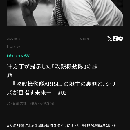
STREAMING
2024.05.01
SHARE
CONTACT
PRIVACY POLICY
Interview
interview #07
冲方丁が提示した『攻殻機動隊』の課
題
―『攻殻機動隊ARISE』の誕生の裏側と、シリー
ズが目指す未来― #02
文・音部美穂 撮影・彦坂栄治
4人の監督による劇場版連作スタイルに挑戦した『攻殻機動隊ARISE』