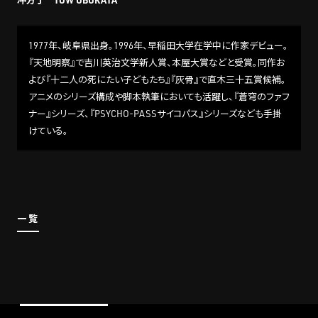
1977年、岐阜県出身。1996年、早稲田大学在学中に作家デビュー。
『天地明察』で吉川英治文学新人賞、本屋大賞などと受賞。同作お
よび『十二人の死にたい子どもたち』『灰骨』で直木三十五賞候補。
アニメのシリーズ構成や脚本執筆においても活躍し、『蒼穹のファフ
ナー』シリーズ、『PSYCHO-PASSサイコパス』シリーズなども手掛
けている。
一覧