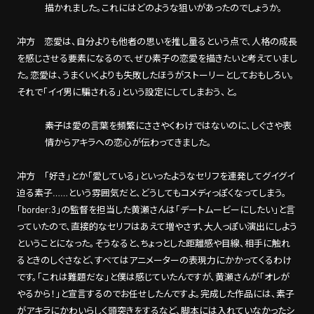
描かれました。これにはどのような狙いがあったのでしょうか。
冲方 恋愛は、自分よりも他者の思いを推し量るという点で、人格の成長
を感じさせる要素になるので、ぜひ素子の恋愛を描きたいと考えていまし
た。恋愛は、うまくいくよりも失敗したほうがストーリーとしておもしろい。
それで「イイ男に騙される」という設定にしてしまおう、と。
――素子は愛の言葉を頻繁にささやくわけではないのに、しぐさや表
情からアキラへの恋心が伝わってきました。
冲方 「好き」とか「愛している」といったようなセリフを連発してグイグイ
迫る素子……という雰囲気だと、どうしてもコメディっぽくなってしまう。
「border:3」の監督を担当した黄瀬さんは「デートムービーにしたい」と言
っていたので、直接的なセリフはあえて増やさず、大人っぽい演出にしよう
ということになった。そうなると、ちょっとした距離感や目線、相手に触れ
るときのしぐさなど、すべてはアニメーターの表現力にかかってくるわけ
です。「これは難題だな」と僕は感じていたんですが、黄瀬さんが「オレが
やるから！」と宣言するのでお任せしたんですよ。完成した作品には、素子
がアキラにかわいらしく頭突きをするなど、脚本には入れていなかったシ