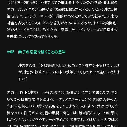
（2013年～2014年）。同作すべての脚本を手掛けたのが作家・脚本家の
冲方丁だ。原作の発売時から『攻殻機動隊』ファンだったという冲方。執
筆時、すでにインターネットが一般的なものとなっていた社会で、未来の
社会を表現するためにどんな苦労があったのだろうか。また『攻殻機動
隊』シリーズを長く世に残すために意識したことや、シリーズが目指すべ
き未来についても語ってもらった。
＃02 素子の恋愛を描くことの意味
――冲方さんは、『攻殻機動隊』以外にもアニメ脚本を手掛けています
が、小説の執筆とアニメ脚本の執筆、のぞむうえでの違いはありま
すか？
冲方丁（以下：冲方） 小説の場合は、読者だけに向けて書くので、僕な
らではの自由な表現を試せる。一方、アニメーションの現場は大勢の人
が脚本を読むので、曖昧な表現をしてしまうと、人によって受け取り方が
異なってくる。そのため、話の展開に関しては、誰が読んでも一つの意味
しかなさないわかりやすい表現を心がけてますね。とはいえ、セリフはど
うしても多義的になるので、そこは演出と音響監督に意図を伝えておくよ