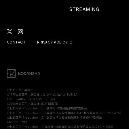
STREAMING
CONTACT
PRIVACY POLICY
©士郎正宗／講談社
©1995士郎正宗／講談社・バンダイビジュアル・MANGA
ENTERTAINMENT（©1995,S/K,B,M）
©2004士郎正宗／講談社・IG,ITNDDTD
©士郎正宗・Production I.G／講談社・攻殻機動隊製作委員会
©士郎正宗・Production I.G／講談社・「攻殻機動隊ARISE」製作委員会（©S・P/K・GAPS）
©士郎正宗・Production I.G／講談社・「攻殻機動隊新劇場版」製作委員会
（©S,P/K,GMC）
©士郎正宗・Production I.G/講談社・攻殻機動隊2045製作委員会（©S,IG/K/2045）