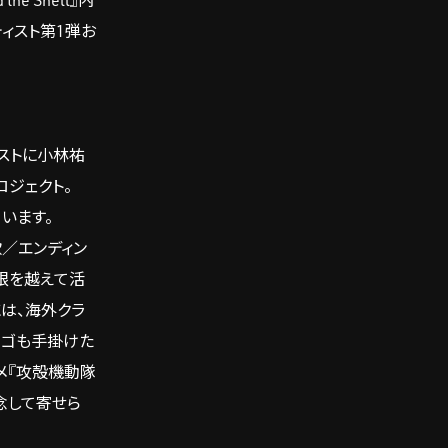
e Shell』内
ティスト第1弾お
カリストに小林祐
プロジェクト。
ています。
題歌／エンディン
根を越えて活
には、海外クラ
記念ロゴも手掛けた
ニメ『攻殻機動隊
記念して寄せら