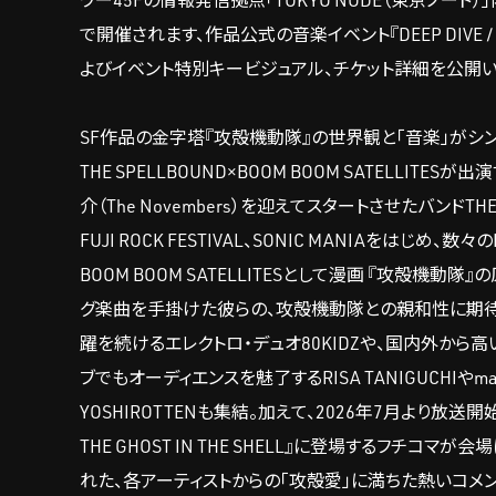
ワー45Fの情報発信拠点「TOKYO NODE（東京ノード）」内 TO
で開催されます、作品公式の音楽イベント『DEEP DIVE /
よびイベント特別キービジュアル、チケット詳細を公開い
SF作品の金字塔『攻殻機動隊』の世界観と「音楽」がシ
THE SPELLBOUND×BOOM BOOM SATELLIT
介（The Novembers）を迎えてスタートさせたバンドTHE
FUJI ROCK FESTIVAL、SONIC MANIAを
BOOM BOOM SATELLITESとして漫画 『攻殻機
グ楽曲を手掛けた彼らの、攻殻機動隊との親和性に期待
躍を続けるエレクトロ・デュオ80KIDZや、国内外から高
ブでもオーディエンスを魅了するRISA TANIGUCHIやmac
YOSHIROTTENも集結。加えて、2026年7月より放
THE GHOST IN THE SHELL』に登場するフ
れた、各アーティストからの「攻殻愛」に満ちた熱いコメ