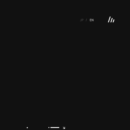
JP
EN
 GALLERY
BOOKS
VIDEOGRAM
STREAMING