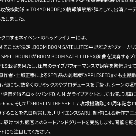
KYO NODE GALLERY にて開催する『攻殻機動隊展 Ghost and th
 攻殻機動隊 in TOKYO NODE』の情報解禁第2弾として、出演アー
たしました。
ンクロする本イベントのヘッドライナーには、
ESが出演することが決定。BOOM BOOM SATELLITES中野雅之がヴォー
 SPELLBOUNDがBOOM BOOM SATELLITESの楽曲を演奏する
はじめ、数々のFES出演を果たし、圧巻のライブパフォーマンスで観客を驚愕させ
動隊』の原作者・士郎正宗によるSF作品の劇場版『APPLESEED』でも主
。他にも、数多くのリミックスやプロデュースを手掛け、シーンの垣
い評価を得るロックバンドD.A.N.がライブアクトとして出演。DJ陣
hìna、そして『GHOST IN THE SHELL / 攻殻機動隊』30周年
送開始することを先日解禁した、「サイエンスSARU」制作による新作ア
チコマが会場に駆けつけ、観客とのミートアンドグリートを実施します。開催を
ントにも注目してください。