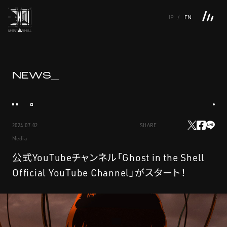
JP
EN
TOP
INTRODUCTION
NEWS
PRODUCTS
LINKS
TOP
FEATURE
NEWS_
FEATURE
M.M.A.
SERIES
MOVIE GALLERY
BOOKS
VIDEOGRAM
STREAMING
INTRODUCTION
M.M.A.
2024.07.02
SHARE
NEWS
SERIES
Media
PRODUCTS
MOVIE GALLERY
公式YouTubeチャンネル「Ghost in the Shell
Official YouTube Channel」がスタート！
LINKS
BOOKS
VIDEOGRAM