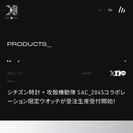
JP
EN
TOP
INTRODUCTION
NEWS
PRODUCTS
LINKS
TOP
FEATURE
PRODUCTS_
FEATURE
M.M.A.
SERIES
MOVIE GALLERY
BOOKS
VIDEOGRAM
STREAMING
INTRODUCTION
M.M.A.
2023.11.01
SHARE
NEWS
SERIES
Other
PRODUCTS
MOVIE GALLERY
シチズン時計 × 攻殻機動隊 SAC_2045コラボレ
ーション限定ウオッチが受注生産受付開始！
LINKS
BOOKS
VIDEOGRAM