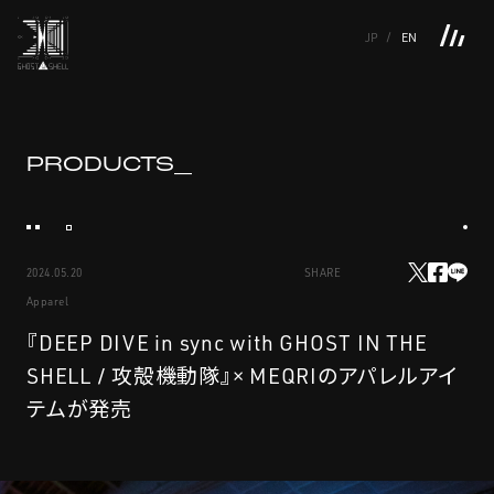
JP
EN
TOP
INTRODUCTION
NEWS
PRODUCTS
LINKS
TOP
FEATURE
PRODUCTS_
FEATURE
M.M.A.
SERIES
MOVIE GALLERY
BOOKS
VIDEOGRAM
STREAMING
INTRODUCTION
M.M.A.
2024.05.20
SHARE
NEWS
SERIES
Apparel
PRODUCTS
MOVIE GALLERY
『DEEP DIVE in sync with GHOST IN THE
SHELL / 攻殻機動隊』× MEQRIのアパレルアイ
LINKS
BOOKS
テムが発売
VIDEOGRAM