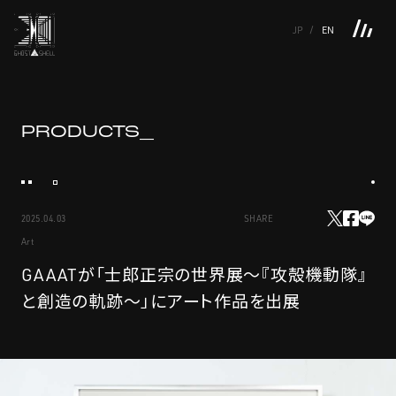
JP
EN
TOP
INTRODUCTION
NEWS
PRODUCTS
LINKS
TOP
FEATURE
PRODUCTS_
FEATURE
M.M.A.
SERIES
MOVIE GALLERY
BOOKS
VIDEOGRAM
STREAMING
INTRODUCTION
M.M.A.
2025.04.03
SHARE
NEWS
SERIES
Art
PRODUCTS
MOVIE GALLERY
GAAATが「士郎正宗の世界展〜『攻殻機動隊』
と創造の軌跡〜」にアート作品を出展
LINKS
BOOKS
VIDEOGRAM