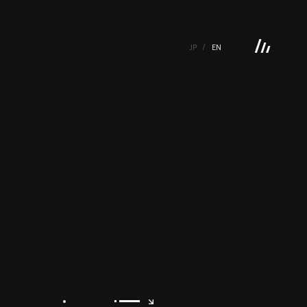
JP
EN
 GALLERY
BOOKS
VIDEOGRAM
STREAMING