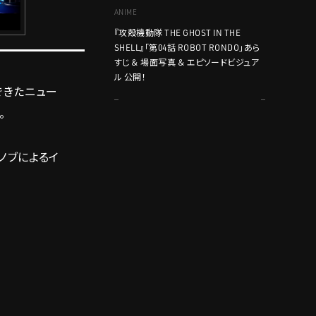
ANIME
『攻殻機動隊 THE GHOST IN THE
SHELL』「第04話 ROBOT RONDO」あら
すじ ＆ 場面写真 ＆ エピソードビジュア
ル 公開！
んできたニュー
。
ノブによるイ