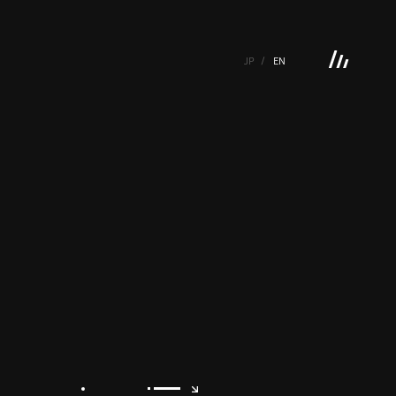
JP
EN
 GALLERY
BOOKS
VIDEOGRAM
STREAMING