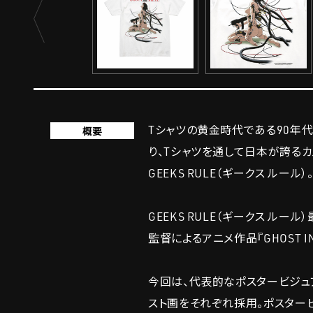
Tシャツの黄金時代である90年代
概要
り、Tシャツを通して日本が誇る
GEEKS RULE（ギークス ルール）
GEEKS RULE（ギークス ル
監督によるアニメ作品『GHOST I
今回は、代表的なポスタービジュ
スト画をそれぞれ採用。ポスタービ