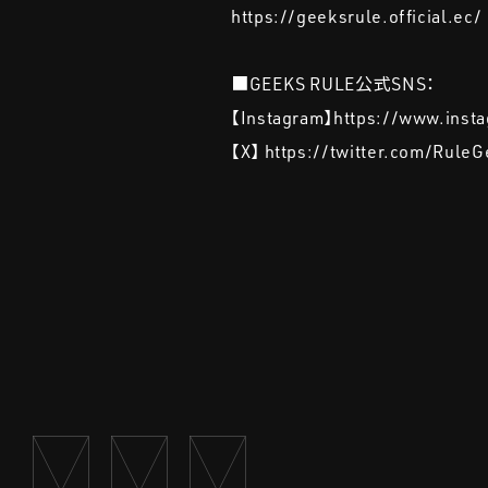
https://geeksrule.official.ec/
■GEEKS RULE公式SNS：
【Instagram】https://www.inst
【X】 https://twitter.com/Rule