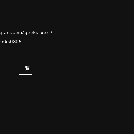
agram.com/geeksrule_/
Geeks0805
一覧