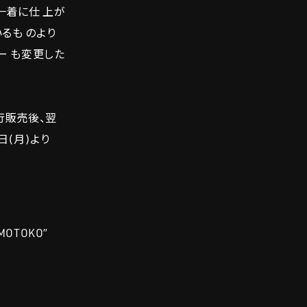
一着に仕 上が
るも のより
ー も変更した
行販売後、翌
日(月)より
“MOTOKO”