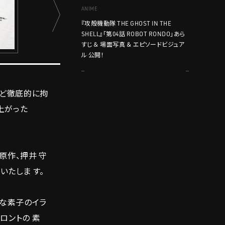
ANIME
『攻殻機動隊 THE GHOST IN THE
SHELL』「第04話 ROBOT RONDO」あら
すじ ＆ 場面写真 ＆ エピソードビジュア
ル 公開！
など徹底的に拘
上がった
宗原作、押井 守
いたしま す。
な素子のイラ
ロントの 素