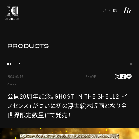
JP
EN
TOP
INTRODUCTION
NEWS
PRODUCTS
LINKS
TOP
FEATURE
PRODUCTS_
FEATURE
M.M.A.
SERIES
MOVIE GALLERY
BOOKS
VIDEOGRAM
STREAMING
INTRODUCTION
M.M.A.
2024.03.19
SHARE
NEWS
SERIES
Other
PRODUCTS
MOVIE GALLERY
公開20周年記念。GHOST IN THE SHELL2「イ
ノセンス」がついに初の浮世絵木版画となり全
LINKS
BOOKS
世界限定数量にて発売！
VIDEOGRAM