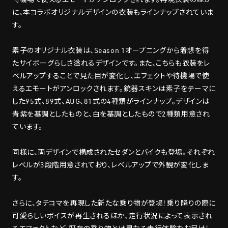
に、本コラボオリジナルデザインの衣装もラインナップされていま
す。
素子のオリジナル衣装は、Season 1オープニングから着想を得
たサイボーグらしさ溢れるデザインです。また、こちらも衣装をレ
ベルアップすることで見た目が変化し、エフェクトや待機場で使
えるエモートがアンロックされます。銃器スキンは素子をテーマに
した95式、89式、AUG、81式の4種類がラインナップ。デザインは
青紫を基調としたものと、白を基調としたもので2種類用意され
ています。
同様に、両デザインで構成されたセダンとバイクも登場。それぞれ
レベルが3段階用意されており、レベルアップで外観が変化しま
す。
さらに、タチコマを再現した新たな乗り物が登場！乗り降りの際に
可愛らしいボイスが再生されるほか、走行状況によって表示され