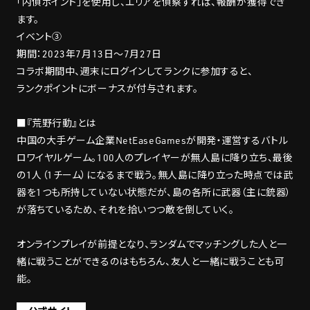
「内偵ポイント」を使用し、エリアを偵察すれば、報酬が獲得でき
ます。
イベント③
期間：2023年7月13日～7月27日
コラボ期間中、週末にログインしてランクに参加すると、
ランクポイントにボーナスが付与されます。
■『荒野行動』とは
中国の大手ゲーム企業NetEaseGamesが開発・運営するバトル
ロワイヤルゲーム。100人のプレイヤーが無人島に降り立ち、最後
の1人（1チーム）になるまで戦う。無人島に降り立った時点では武
器を1つも所持していない状態だが、島の各所に武器（主に銃器）
が落ちているため、それを拾いつつ敵を倒していく。
オンラインプレイが前提となり、ランダムでマッチングした人と一
緒に戦うことができるのはもちろん、友人と一緒に戦うことも可
能。