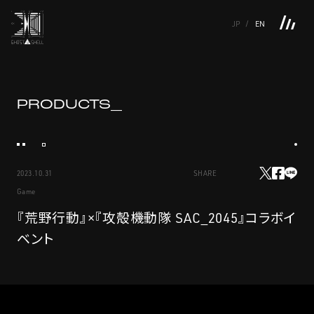
JP
EN
TOP
INTRODUCTION
NEWS
PRODUCTS
LINKS
TOP
FEATURE
PRODUCTS_
FEATURE
M.M.A.
SERIES
MOVIE GALLERY
BOOKS
VIDEOGRAM
STREAMING
INTRODUCTION
M.M.A.
2023.10.31
SHARE
NEWS
SERIES
Game
PRODUCTS
MOVIE GALLERY
『荒野行動』×『攻殻機動隊 SAC_2045』コラボイ
ベント
LINKS
BOOKS
VIDEOGRAM