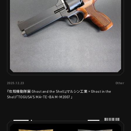
2025.12.23
Other
『攻殻機動隊展 Ghost and the Shell』マルシン工業 × Ghost in the
Shell「TOGUSA’S MA・TE・BA M-M2007 」
PRODUCTS