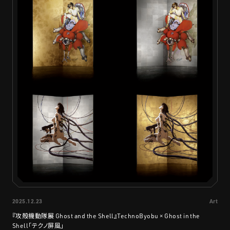
2025.12.23
Art
『攻殻機動隊展 Ghost and the Shell』TechnoByobu × Ghost in the
Shell「テクノ屏風」