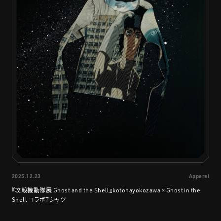
2025.12.23
Apparel
『攻殻機動隊展 Ghost and the Shell』kotohayokozawa × Ghost in the
Shell コラボTシャツ