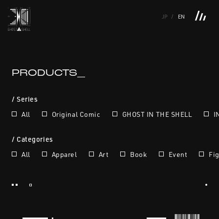
JP
EN
TOP
INTRODUCTION
NEWS
PRODUCTS
LINKS
TOP
FEATURE
PRODUCTS_
FEATURE
M.M.A.
SERIES
MOVIE GALLERY
BOOKS
VIDEOGRAM
STREAMING
INTRODUCTION
M.M.A.
/ Series
All
Original Comic
GHOST IN THE SHELL
I
NEWS
SERIES
/ Categories
PRODUCTS
MOVIE GALLERY
All
Apparel
Art
Book
Event
Fi
LINKS
BOOKS
VIDEOGRAM
PRODUCTS