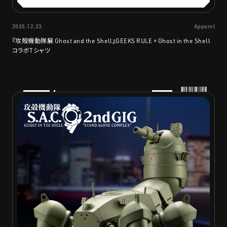
2025.12.23
Apparel
『攻殻機動隊展 Ghost and the Shell』GEEKS RULE × Ghost in the Shell
コラボTシャツ
PRODUCTS