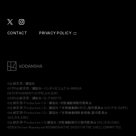
CONTACT
PRIVACY POLICY
©士郎正宗／講談社
©1995士郎正宗／講談社・バンダイビジュアル・MANGA
ENTERTAINMENT（©1995,S/K,B,M）
©2004士郎正宗／講談社・IG,ITNDDTD
©士郎正宗・Production I.G／講談社・攻殻機動隊製作委員会
©士郎正宗・Production I.G／講談社・「攻殻機動隊ARISE」製作委員会（©S・P/K・GAPS）
©士郎正宗・Production I.G／講談社・「攻殻機動隊新劇場版」製作委員会
（©S,P/K,GMC）
©士郎正宗・Production I.G/講談社・攻殻機動隊2045製作委員会（©S,IG/K/2045）
©2026 Shirow Masamune/KODANSHA/THE GHOST IN THE SHELL COMMITTEE
詳細
MORE