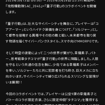
2025年3月13日（00:00）～ 2025年3月26日（23:59）期間中、
『攻殻機動隊SAC_2045』×『量子行動』のコラボイベントを開催
します。
『量子行動』は、壮大なサイバーシティを舞台に、プレイヤーは「コ
アアーマー」というハイテク装備を身につけて、「ソルジャー」とし
て都市を侵略する異種やその他の敵と戦い、未来都市を取り戻
す物語を描くサイバーパンクスタイル、スマホ向けMMORPGです。
そして時空の波動によって二つの世界が繋がり、草薙素子、バト
ー、思考戦車タチコマが『量子行動』の世界に降臨しました。人類
を守るという共通の信念を胸に、少佐である草薙素子はメンバー
を率い、ソルジャーたちと共に犯罪者を打ち砕き、巨大メカに立ち
向かいます。サイバーシティで繰り広げられるスリリングな冒険が
いま展開！！
今回のコラボイベントでは、プレイヤーは公安9課の草薙素子と
バトーのコラボ限定衣装、さらに限定仲間「タチコマ」を獲得する