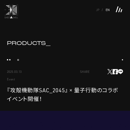
JP
EN
TOP
INTRODUCTION
NEWS
PRODUCTS
LINKS
TOP
FEATURE
PRODUCTS_
FEATURE
M.M.A.
SERIES
MOVIE GALLERY
BOOKS
VIDEOGRAM
STREAMING
INTRODUCTION
M.M.A.
2025.03.13
SHARE
NEWS
SERIES
Event
PRODUCTS
MOVIE GALLERY
『攻殻機動隊SAC_2045』 × 量子行動のコラボ
イベント開催！
LINKS
BOOKS
VIDEOGRAM