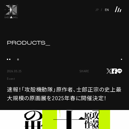
JP
EN
TOP
INTRODUCTION
NEWS
PRODUCTS
LINKS
TOP
FEATURE
PRODUCTS_
FEATURE
M.M.A.
SERIES
MOVIE GALLERY
BOOKS
VIDEOGRAM
STREAMING
INTRODUCTION
M.M.A.
2024.05.25
SHARE
NEWS
SERIES
Event
PRODUCTS
MOVIE GALLERY
速報！「攻殻機動隊」原作者、士郎正宗の史上最
大規模の原画展を2025年春に開催決定！
LINKS
BOOKS
VIDEOGRAM