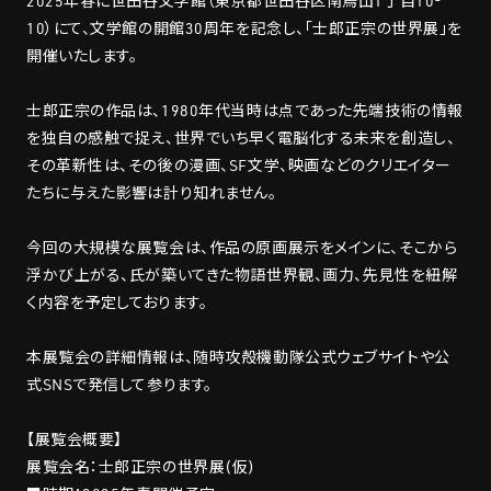
2025年春に世田谷文学館（東京都世田谷区南烏山1丁目10-
10）にて、文学館の開館30周年を記念し、「士郎正宗の世界展」を
開催いたします。
士郎正宗の作品は、1980年代当時は点であった先端技術の情報
を独自の感触で捉え、世界でいち早く電脳化する未来を創造し、
その革新性は、その後の漫画、SF文学、映画などのクリエイター
たちに与えた影響は計り知れません。
今回の大規模な展覧会は、作品の原画展示をメインに、そこから
浮かび上がる、氏が築いてきた物語世界観、画力、先見性を紐解
く内容を予定しております。
本展覧会の詳細情報は、随時攻殻機動隊公式ウェブサイトや公
式SNSで発信して参ります。
【展覧会概要】
展覧会名：士郎正宗の世界展(仮)