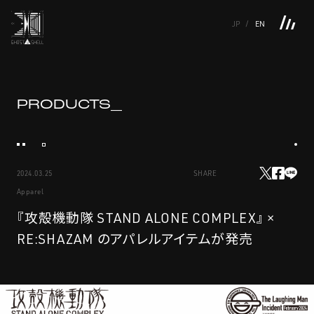
JP
EN
TOP
INTRODUCTION
NEWS
PRODUCTS
LINKS
TOP
FEATURE
PRODUCTS_
FEATURE
M.M.A.
SERIES
MOVIE GALLERY
BOOKS
VIDEOGRAM
STREAMING
INTRODUCTION
M.M.A.
2024.03.25
SHARE
NEWS
SERIES
Apparel
PRODUCTS
MOVIE GALLERY
『攻殻機動隊 STAND ALONE COMPLEX』 ×
RE:SHAZAM のアパレルアイテムが発売
LINKS
BOOKS
VIDEOGRAM