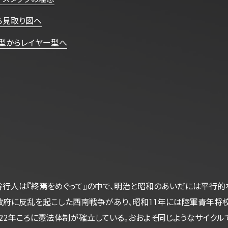
ら見取り図へ
ド型からレイヤー型へ
行人は『終焉をめぐって』の中で、明治と昭和のあいだには平行的
府に反乱を起こした西南戦争があり、昭和11年には陸軍青年将校
-22年ころに憲法体制が確立している。おおよそ同じようなサイク