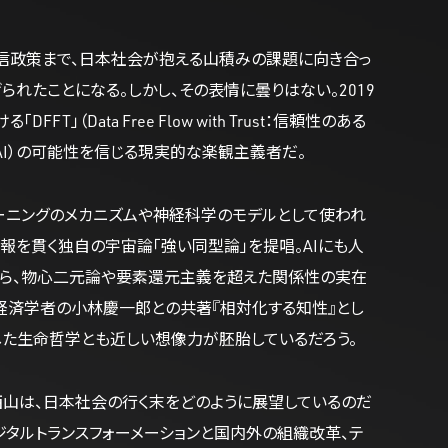
信政策まで、日本社会が抱える山積みの課題に向き合っ
られたことになる。しかし、その表情に曇りはない。2019
Data Free Flow with Trust：信頼性のある
AI）の可能性を信じる現実的な楽観主義者だ。
ラーニングのメカニズムや神経科学のモデルとして使われ
情報を貫く独自の宇宙論「強い同型論」を提唱。AIにも人
性から、物心二元論や要素還元主義を超えた関係性の実在
経済学者の小林慶一郎との共著『相対化する知性』とし
した生命哲学とも近しい想像力が胚胎しているだろう。
山は、日本社会の行く末をどのように展望しているのだ
ジタルトランスフォーメーションと国内外の組織改革、テ