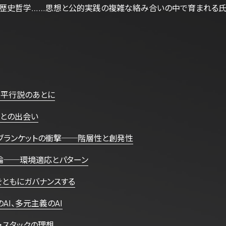
歴史哲学……思想と公的実践の複雑な絡み合いの中で育まれる氏の
和平行説のあとに
Iとの出会い
・ブランケットの衝撃──階層性と創発性
論──環境適応とパターン
をともにガバナンスする
AI、多元主義のAI
・スタックの理想