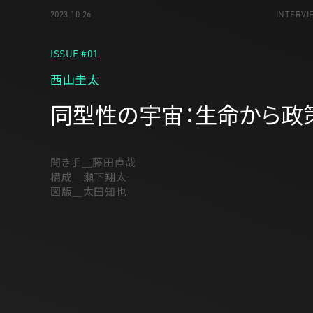
2023.10.26
INTERVI
ISSUE #01
西山圭太
同型性の宇宙：生命から政
聞き手＿藤田直哉
構成＿瀬下翔太
図版＿太田知也