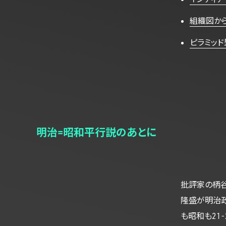
組織図か
ピラミッ
明治=昭和平行説のあとに
批評家の柄谷
隆盛が明治政
も昭和も21