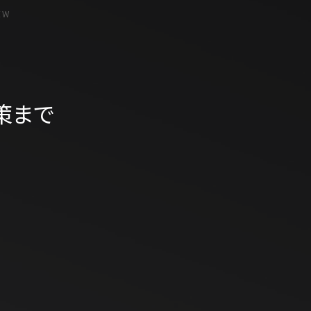
EW
策まで