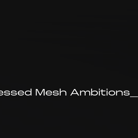
NEWS
PRODUCTS
LINKS
FEATURE
M.M.A.
SERIES
MOVIE
essed Mesh Ambitions_