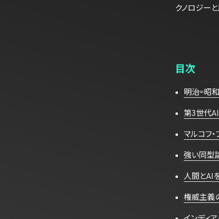
クノロジーと
目次
明治=昭
第3世代A
マルコフ
強い同型
人間とAI
権威主義の
インディア