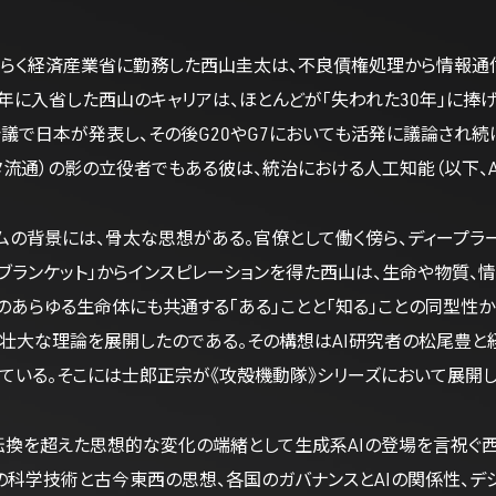
長らく経済産業省に勤務した西山圭太は、不良債権処理から情報通
85年に入省した西山のキャリアは、ほとんどが「失われた30年」に捧げ
で日本が発表し、その後G20やG7においても活発に議論され続ける「DFFT」（
流通）の影の立役者でもある彼は、統治における人工知能（以下、
ムの背景には、骨太な思想がある。官僚として働く傍ら、ディープ
・ブランケット」からインスピレーションを得た西山は、生命や物質、
のあらゆる生命体にも共通する「ある」ことと「知る」ことの同型
壮大な理論を展開したのである。その構想はAI研究者の松尾豊と
ている。そこには士郎正宗が《攻殻機動隊》シリーズにおいて展開
換を超えた思想的な変化の端緒として生成系AIの登場を言祝ぐ西
の科学技術と古今東西の思想、各国のガバナンスとAIの関係性、デ