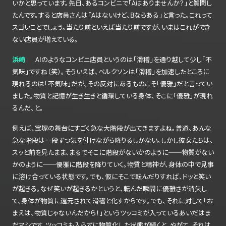
いかと思っています。先日、あるコンビニで「Aはありませんか？」と質問し
たんです。すると店員さんは「Aはないけど、Bならある」と言った。これって
スゴいことでしょう。当たり前といえば当たり前ですが、いまはこれができ
ない店員が増えている。
浜崎
AIのようなコンビニ店員というのは「滑稽」を通り越して少し「不
気味」ですね（笑）。そういえば、ベルクソンは「滑稽」を加速したところに
現れるのは「不気味」だが、その反対にあるものこそ「優雅」だと言ってい
ました。物質と記憶が生き生きと循環している身体、そこに「優雅」が現れ
るんだ、と。
例えば、宝塚の舞台にすごく急な大階段が出てきますよね。普通、あんな
急な階段は一段ずつ気を付けながら降りるしかない。しかし彼女たちは、
スッと前を見たまま、まるでそこに階段がないかのように──物質がない
かのように──優雅に階段を降りていく。物質と精神が、身体の中で見事
に溶け合っている状態です。でも、仮にそこで転んだりすれば、ドッと笑い
が起きる。なぜ笑いが起きるかというと、転んだ瞬間に優雅さが消失し
て、身体が物質に還元されて滑稽と化すからです。でも、それに対して「お
まえは、物質じゃないんだから！」というツッコミが入っているあいだはま
だマシです。ツッコミも入らずに物質化した状態が続くと、やがて、それは