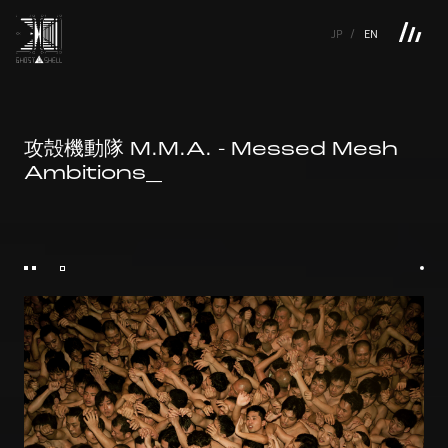
JP
EN
TOP
INTRODUCTION
NEWS
PRODUCTS
LINKS
TOP
FEATURE
攻殻機動隊 M.M.A. - Messed Mesh
FEATURE
M.M.A.
SERIES
MOVIE GALLERY
BOOKS
Ambitions_
VIDEOGRAM
STREAMING
INTRODUCTION
M.M.A.
NEWS
SERIES
PRODUCTS
MOVIE GALLERY
LINKS
BOOKS
VIDEOGRAM