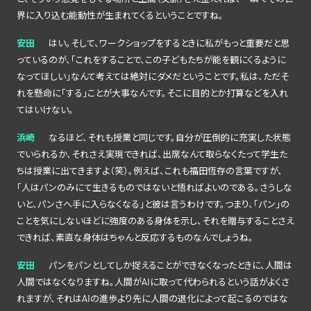
界に入り込む能動性が生まれてくるということですね。
安田
はい。そして、ワークショップをするときに私がもっと重要だと思
っているのが、「これをすることで、この子どもたちが能を観にくるように
なってほしい」なんて考えては絶対にダメだということです。私は、ただそ
れを懸命に「する」ことが大事なんです。そこに目的とか打算などを入れ
てはいけない。
浜崎
なるほど、それも授業と同じです。自分が圧倒的に充実した状態
でいられるか、それさえ実現できれば、出席なんて取らなくたって学生た
ちは授業に出てきますよ（笑）。例えば、これも福田恆存の言葉ですが、
「人はパンのみにて生きるものではないと悟ればよいのである。さうしな
いと、パンさへ手に入らなくなる」と彼は言うわけです。つまり、「パン」の
ことを気にしないほどに強度のある身体を示し、それを贈与することさえ
できれば、素直な身体はちゃんと反応するものなんでしょうね。
安田
パンをパンとしてしか捉えることができなくなったときに、人間は
人間ではなくなりますね。人間がAIに取って代わられるという話がよくさ
れますが、それはAIの進歩より先に人間の退化によって起こるのではな