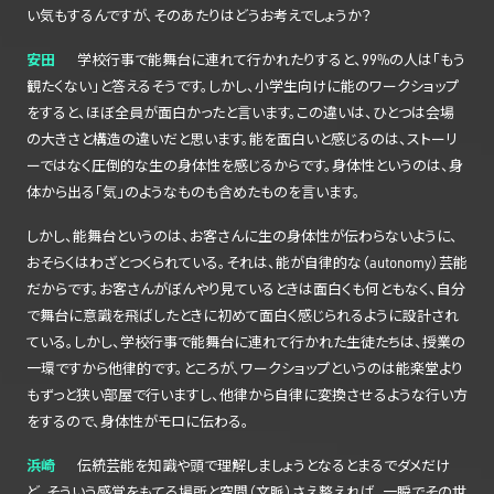
い気もするんですが、そのあたりはどうお考えでしょうか？
安田
学校行事で能舞台に連れて行かれたりすると、99%の人は「もう
観たくない」と答えるそうです。しかし、小学生向けに能のワークショップ
をすると、ほぼ全員が面白かったと言います。この違いは、ひとつは会場
の大きさと構造の違いだと思います。能を面白いと感じるのは、ストーリ
ーではなく圧倒的な生の身体性を感じるからです。身体性というのは、身
体から出る「気」のようなものも含めたものを言います。
しかし、能舞台というのは、お客さんに生の身体性が伝わらないように、
おそらくはわざとつくられている。それは、能が自律的な（autonomy）芸能
だからです。お客さんがぼんやり見ているときは面白くも何ともなく、自分
で舞台に意識を飛ばしたときに初めて面白く感じられるように設計され
ている。しかし、学校行事で能舞台に連れて行かれた生徒たちは、授業の
一環ですから他律的です。ところが、ワークショップというのは能楽堂より
もずっと狭い部屋で行いますし、他律から自律に変換させるような行い方
をするので、身体性がモロに伝わる。
浜崎
伝統芸能を知識や頭で理解しましょうとなるとまるでダメだけ
ど、そういう感覚をもてる場所と空間（文脈）さえ整えれば、一瞬でその世