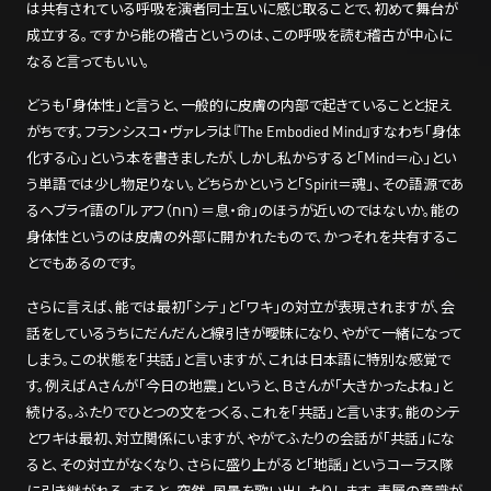
は共有されている呼吸を演者同士互いに感じ取ることで、初めて舞台が
成立する。ですから能の稽古というのは、この呼吸を読む稽古が中心に
なると言ってもいい。
どうも「身体性」と言うと、一般的に皮膚の内部で起きていることと捉え
がちです。フランシスコ・ヴァレラは『The Embodied Mind』すなわち「身体
化する心」という本を書きましたが、しかし私からすると「Mind＝心」とい
う単語では少し物足りない。どちらかというと「Spirit＝魂」、その語源であ
るヘブライ語の「ルアフ（רוח）＝息・命」のほうが近いのではないか。能の
身体性というのは皮膚の外部に開かれたもので、かつそれを共有するこ
とでもあるのです。
さらに言えば、能では最初「シテ」と「ワキ」の対立が表現されますが、会
話をしているうちにだんだんと線引きが曖昧になり、やがて一緒になって
しまう。この状態を「共話」と言いますが、これは日本語に特別な感覚で
す。例えばＡさんが「今日の地震」というと、Ｂさんが「大きかったよね」と
続ける。ふたりでひとつの文をつくる、これを「共話」と言います。能のシテ
とワキは最初、対立関係にいますが、やがてふたりの会話が「共話」にな
ると、その対立がなくなり、さらに盛り上がると「地謡」というコーラス隊