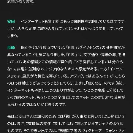
危惧があります。
安田
インターネットも黎明期はもっと個別性を志向していたはずです。
しかし大きな企業に取り込まれていくと、それはやっぱり変化していって
しまう。
浜崎
個別性という観点でいうと、『GIS.』と『イノセンス』の風景描写が
異なっていることも気になりました。『GIS.』は、文字通り「情報の海」を描
いていて、あの情報とこの情報が具体的にどう関係しているかは分から
ない。非常に並列的で、アジア的なカオスの感覚がある。一方『イノセン
ス』では、風景が有機性を帯びている。アジア的ではあるんですが、こちら
のほうは纏まりがあってうっとりしてくる。まさに「眠くなる」のです（笑）。
インターネットもやはり二つのあり方があって、ひとつは複雑に分岐して
いく方向のネット、もうひとつは全体としてのネット。この対比的な派生が
見られるのではないかと思うのです。
先ほど安田さんは調和のためには「勘」が大事だと言いました。勘という
のは、まさに有機体の変化に対してつねに震えているアンテナのような
ものです。そこで思い出すのは、神経医学者のヴィクトーア＝フォン・ヴァ