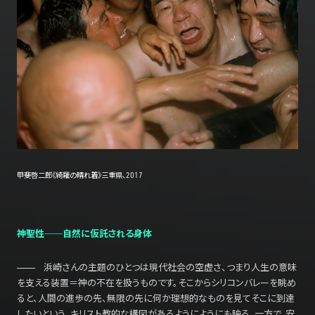
甲斐啓二郎《綺羅の晴れ着》三重県、2017
神聖性──自然に仮託される身体
浜崎さんの主題のひとつは現代社会の空虚さ、つまり人生の意味
を支える装置＝神の不在を扱うものです。そこからシリコンバレーを眺め
ると、人間の進歩の先、無限の先に何か理想的なものを見てそこに到達
したいという、キリスト教的な構図があるようにようにも映る。一方で、安