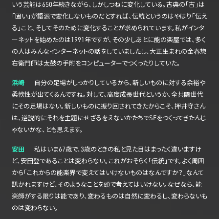
いう芸能は650年続きながら、しかしつねに変化している。古典の「古」は
「固い」が語源で変化しないものだとすれば、伝統というのはやはり「伝え
る」こと、そしてそのために変化することが求められています。私がインタ
ーネットを始めたのは1991年ですが、その少しあとに能の楽屋では、多く
の人はみんなインターネットの話をしていましたし、大正生まれの金春惣
右衛門師は太鼓の手附をコンピューターでつくったりしていた。
浜崎
自分の足場がしっかりしているから、新しいものに対する余裕や
柔軟性が出てくるんですね。対して、高度成長世代というか、全共闘世代
にその足場はない。新しいものに振り回されてきたからこそ、押井守さん
は、逆説的にそれを主題にせざるをえないかたちでSFをつくってきたんじ
ゃないかな、とも思えます。
安田
私はいま67歳で、3歳のときの私と見た目はまったく違いますけ
ど、安田登であることは変わらない。これがおそらく「伝統」です。よく周囲
から「これからの能楽界で変えてはいけないものはなんですか？」なんて
訊かれますけど、そのようなことを頭で考えてはいけない。なぜなら、能
楽師がする限りは能であり、変わるものは自然に変わるし、変わらないも
のは変わらない。