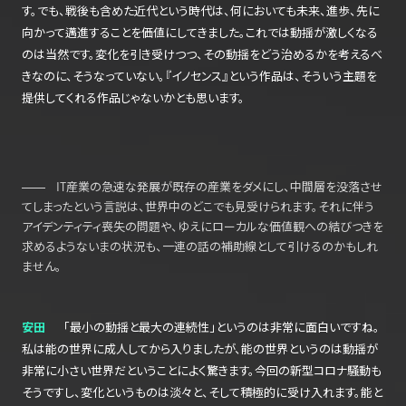
す。でも、戦後も含めた近代という時代は、何においても未来、進歩、先に
向かって邁進することを価値にしてきました。これでは動揺が激しくなる
のは当然です。変化を引き受けつつ、その動揺をどう治めるかを考えるべ
きなのに、そうなっていない。『イノセンス』という作品は、そういう主題を
提供してくれる作品じゃないかとも思います。
IT産業の急速な発展が既存の産業をダメにし、中間層を没落させ
てしまったという言説は、世界中のどこでも見受けられます。それに伴う
アイデンティティ喪失の問題や、ゆえにローカルな価値観への結びつきを
求めるようないまの状況も、一連の話の補助線として引けるのかもしれ
ません。
安田
「最小の動揺と最大の連続性」というのは非常に面白いですね。
私は能の世界に成人してから入りましたが、能の世界というのは動揺が
非常に小さい世界だということによく驚きます。今回の新型コロナ騒動も
そうですし、変化というものは淡々と、そして積極的に受け入れます。能と