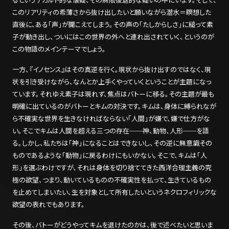
るというデカルト的な懐疑、その無限後退的な疑いの中にいます。そして、
このリアリティの希薄さから抜け出したいと願いながら潜水＝瞑想した
直後に、ある「声」が聞こえてしまう。その声の「たしからしさ」に縋って素
子が動き出し、ついにはこの世界の外へと連れ出されていく、というのが
この物語のメインテーマでしょう。
一方、『イノセンス』はその真逆を行く。現状から抜け出すのではなく、現
状を引き受けながら、なんとか上手くやっていくということが主題になっ
ています。それゆえ素子は現れず、焦点はバトーに移る。その主題が最も
明確に出ているのがバトーとキムの対決です。キムは、身体に縛られなが
ら不確実な世界を生きなければならない「人間」が嫌で、嫌で仕方がな
い。そこでキムは人間を超える三つの存在──神、動物、人形──を語
る。しかし、私たちは「神」になることはできないし、その逆に無意識その
ものであるような「動物」に戻るわけにもいかない。そこで、キムは「人
形」を選ぶわけですが、それは身体を切り捨ててきた西洋合理主義の究
極の欲望、つまり、動いているものの不確実性を払って、生きているもの
を止めてしまいたい、生を対象として所有したいというネクロフィリックな
欲望の表れでもあります。
その後、バトーがどうやってキムを退けたのかは、後で述べたいと思いま