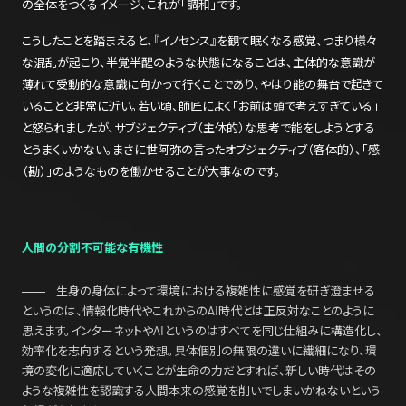
の全体をつくるイメージ、これが「調和」です。
こうしたことを踏まえると、『イノセンス』を観て眠くなる感覚、つまり様々
な混乱が起こり、半覚半醒のような状態になることは、主体的な意識が
薄れて受動的な意識に向かって行くことであり、やはり能の舞台で起きて
いることと非常に近い。若い頃、師匠によく「お前は頭で考えすぎている」
と怒られましたが、サブジェクティブ（主体的）な思考で能をしようとする
とうまくいかない。まさに世阿弥の言ったオブジェクティブ（客体的）、「感
（勘）」のようなものを働かせることが大事なのです。
人間の分割不可能な有機性
生身の身体によって環境における複雑性に感覚を研ぎ澄ませる
というのは、情報化時代やこれからのAI時代とは正反対なことのように
思えます。インターネットやAIというのはすべてを同じ仕組みに構造化し、
効率化を志向するという発想。具体個別の無限の違いに繊細になり、環
境の変化に適応していくことが生命の力だとすれば、新しい時代はその
ような複雑性を認識する人間本来の感覚を削いでしまいかねないという