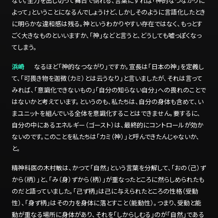
ない。全力を出し切って舞台で倒れる、言葉にすれば「神的なつながりに
よって」ということになるんでしょうけど、しかしそのように言語化したとき
に明らかな違和感は残る。神というわかりやすい存在ではなく、もっとす
ごく大きなものといいますか、「神」などと言うと、どうしても嘘っぽくなっ
てしまう。
浜崎
なるほど「神的なつながり」ですか。宣長は「日本の神」を定義し
て、「可畏き物を迦微（カミ）とは云うなり」と言いましたが、それは言って
みれば、「意識化できないもの」「自分の知らない自分」への畏れのことで
はないかと考えています。というのも、私たちは、自分の身体も含めて、い
まユニットを組んでいる全体を意識化することはできません。要するに、
自分の中にあるエネルギー（ゴースト）は、最終的にコントロールが効か
ないのです。このことを私たちは「カミ（神）」と呼んできたんじゃないか、
と。
精神科医の木村敏は、かつて「自然」という言葉を分解して、「おの（己）ず
から（柄）」と、「み（身）ずから（柄）」が重なったところに然らしめられたも
のだと語っていました。「己ず柄」は己に与えられたところの性格（受動
性）、「身ず柄」はその力を身体に落とすこと（能動性）。つまり、受動と能
動が重なる場所に身体があり、それを「しからしむる」のが「自然」である