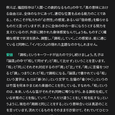
例えば、福田恒存は『人間・この劇的なるもの』の中で、「真の意味におけ
る自由とは、全体のなかにあって、適切な位置を占める能力のことであ
る」、それこそが私たちの「必然性」の感覚、あるいは「宿命感」を蘇らせる
ものだと言っていますが、まさに全体の中の一部になろうとする努力を
支えているのが、外部に開かれた身体感覚なんでしょうね。ものすごく繊
細な感覚で状況を読み、調整し、「調和」していく。この感覚は、能に通じ
ていると同時に、『イノセンス』の隠れた主題なのかもしれません。
安田
「調和」というキーワードが出たので少し続けましょう。孔子は
『論語』の中で「和して同ぜず」と「周して比せず」ということを言います。
「和」と「同」にそれぞれ対応するのが「周」と「比」です。「周」に言偏をつけ
ると「調」、つまりこれと「和」で調和になる。『論語』で書かれている「和」
という漢字は、もとは「龢（わ）」という文字で、左偏の「龠（やく）」というの
は竹笛を何本かまとめた楽器のことを示している。すなわち、「和」という
のは、本来、いろんな笛がそれぞれ同時に鳴りながら、ある調和を成して
いる状態のことを指していて、「一人だけ違うことをして和を乱すな」とい
うように、現在の「周囲と同じことをする」という意味合いとは真逆のこと
を言っています。流れてくるものをそのまま引き受けて、それでいてひとつ