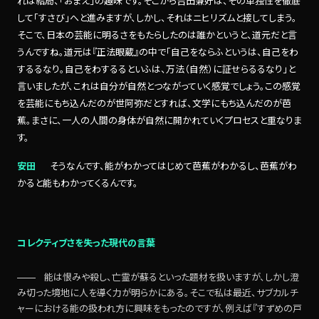
れは結局、「おまえ」の趣味です。そこから吉田兼好は、その単独性を徹底
して「すさび」へと進みますが、しかし、それはニヒリズムと接してしまう。
そこで、日本の芸能に明るさをもたらしたのは誰かというと、道元だと言
うんですね。道元は『正法眼蔵』の中で「自己をならふというは、自己をわ
するるなり。自己をわするるといふは、万法（自然）に証せらるるなり」と
言いましたが、これは自分が自然とつながっていく感覚でしょう。この感覚
を芸能にもち込んだのが世阿弥だとすれば、文学にもち込んだのが芭
蕉。まさに、一人の人間の身体が自然に開かれていくプロセスと重なりま
す。
安田
そうなんです、能がわかってはじめて芭蕉がわかるし、芭蕉がわ
かると能もわかってくるんです。
コレクティブさを失った現代の言葉
能は恨みや殺し、亡霊が蘇るといった題材を扱いますが、しかし澄
み切った境地に人を導く力が明らかにある。そこで私は最近、サブカルチ
ャーにおける能の扱われ方に興味をもったのですが、例えば『すずめの戸