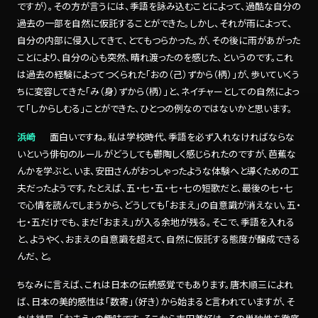
ですが）。その方が言うには、季語を詠み込むことによって、過酷な自分の
過去の一部を自然に仮託することができた。しかし、それが雨によって、
自分の内部に侵入してきて、とてもつらかった。が、その後に雨があがった
ことにより、自分の心も突然、晴れ渡ったのを感じた、というのです。これ
は過去の経験によってつくられた「おの（己）ずから（柄）」が、歩いていくう
ちに変容してきた「み（身）ずから（柄）」と、ネイチャーとしての自然によっ
て「しからしむる」ことができた、ひとつの例なのではないかと思います。
浜崎
面白いですね。私は学校時代、季語を必ず入れなければならな
いという俳句のルールがどうしても鬱陶しく感じられたのですが、芭蕉な
んかを学ぶと、いま、安田さんがおっしゃったような体験へと導くための工
夫だったようです。たとえば、五・七・五・七・七の短歌だと、最後の七・七
で心情を読んでしまうから、どうしても「おまえ」の自意識が消えない。五・
七・五だけでも、まだ「おまえ」が入る余地が残る。そこで、季語を入れる
と、ようやく、おまえの自意識を超えて、自然に仮託する態度が醸成できる
んだ、と。
ちなみに言えば、これは日本の伝統感覚でもあります。唐木順三によれ
ば、日本の美的感性は「数寄」（好き）から始まると言われていますが、そ