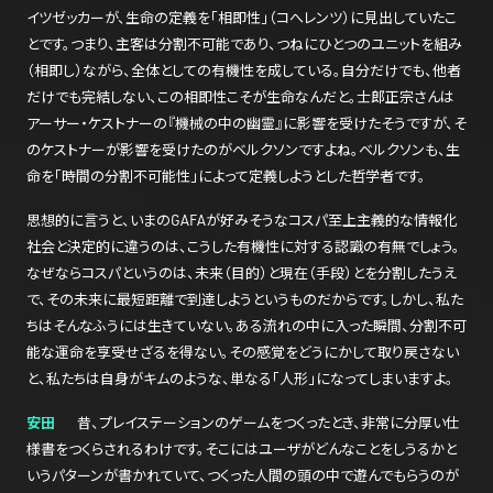
イツゼッカーが、生命の定義を「相即性」（コへレンツ）に見出していたこ
とです。つまり、主客は分割不可能であり、つねにひとつのユニットを組み
（相即し）ながら、全体としての有機性を成している。自分だけでも、他者
だけでも完結しない、この相即性こそが生命なんだと。士郎正宗さんは
アーサー・ケストナーの『機械の中の幽霊』に影響を受けたそうですが、そ
のケストナーが影響を受けたのがベルクソンですよね。ベルクソンも、生
命を「時間の分割不可能性」によって定義しようとした哲学者です。
思想的に言うと、いまのGAFAが好みそうなコスパ至上主義的な情報化
社会と決定的に違うのは、こうした有機性に対する認識の有無でしょう。
なぜならコスパというのは、未来（目的）と現在（手段）とを分割したうえ
で、その未来に最短距離で到達しようというものだからです。しかし、私た
ちはそんなふうには生きていない。ある流れの中に入った瞬間、分割不可
能な運命を享受せざるを得ない。その感覚をどうにかして取り戻さない
と、私たちは自身がキムのような、単なる「人形」になってしまいますよ。
安田
昔、プレイステーションのゲームをつくったとき、非常に分厚い仕
様書をつくらされるわけです。そこにはユーザがどんなことをしうるかと
いうパターンが書かれていて、つくった人間の頭の中で遊んでもらうのが