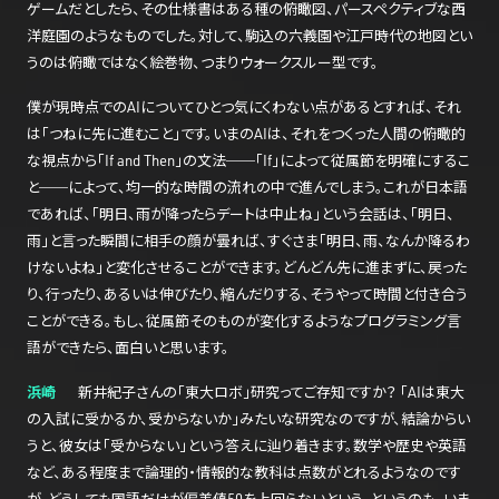
ゲームだとしたら、その仕様書はある種の俯瞰図、パースペクティブな西
洋庭園のようなものでした。対して、駒込の六義園や江戸時代の地図とい
うのは俯瞰ではなく絵巻物、つまりウォークスルー型です。
僕が現時点でのAIについてひとつ気にくわない点があるとすれば、それ
は「つねに先に進むこと」です。いまのAIは、それをつくった人間の俯瞰的
な視点から「If and Then」の文法──「If」によって従属節を明確にするこ
と──によって、均一的な時間の流れの中で進んでしまう。これが日本語
であれば、「明日、雨が降ったらデートは中止ね」という会話は、「明日、
雨」と言った瞬間に相手の顔が曇れば、すぐさま「明日、雨、なんか降るわ
けないよね」と変化させることができます。どんどん先に進まずに、戻った
り、行ったり、あるいは伸びたり、縮んだりする、そうやって時間と付き合う
ことができる。もし、従属節そのものが変化するようなプログラミング言
語ができたら、面白いと思います。
浜崎
新井紀子さんの「東大ロボ」研究ってご存知ですか？ 「AIは東大
の入試に受かるか、受からないか」みたいな研究なのですが、結論からい
うと、彼女は「受からない」という答えに辿り着きます。数学や歴史や英語
など、ある程度まで論理的・情報的な教科は点数がとれるようなのです