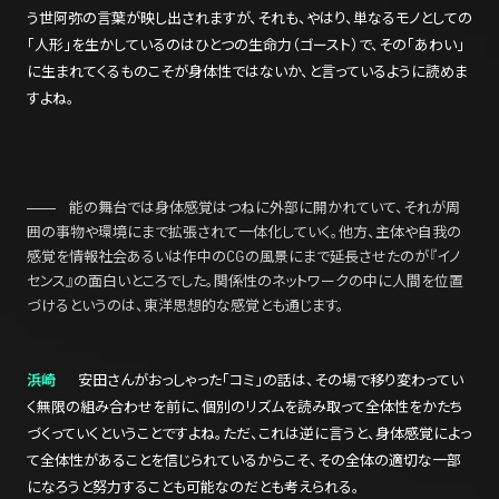
う世阿弥の言葉が映し出されますが、それも、やはり、単なるモノとしての
「人形」を生かしているのはひとつの生命力（ゴースト）で、その「あわい」
に生まれてくるものこそが身体性ではないか、と言っているように読めま
すよね。
能の舞台では身体感覚はつねに外部に開かれていて、それが周
囲の事物や環境にまで拡張されて一体化していく。他方、主体や自我の
感覚を情報社会あるいは作中のCGの風景にまで延長させたのが『イノ
センス』の面白いところでした。関係性のネットワークの中に人間を位置
づけるというのは、東洋思想的な感覚とも通じます。
浜崎
安田さんがおっしゃった「コミ」の話は、その場で移り変わってい
く無限の組み合わせを前に、個別のリズムを読み取って全体性をかたち
づくっていくということですよね。ただ、これは逆に言うと、身体感覚によっ
て全体性があることを信じられているからこそ、その全体の適切な一部
になろうと努力することも可能なのだとも考えられる。