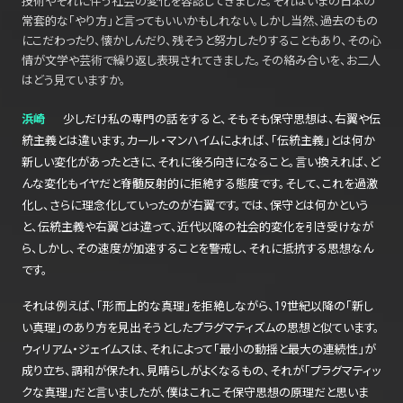
技術やそれに伴う社会の変化を容認してきました。それはいまの日本の
常套的な「やり方」と言ってもいいかもしれない。しかし当然、過去のもの
にこだわったり、懐かしんだり、残そうと努力したりすることもあり、その心
情が文学や芸術で繰り返し表現されてきました。その絡み合いを、お二人
はどう見ていますか。
浜崎
少しだけ私の専門の話をすると、そもそも保守思想は、右翼や伝
統主義とは違います。カール・マンハイムによれば、「伝統主義」とは何か
新しい変化があったときに、それに後ろ向きになること。言い換えれば、ど
んな変化もイヤだと脊髄反射的に拒絶する態度です。そして、これを過激
化し、さらに理念化していったのが右翼です。では、保守とは何かという
と、伝統主義や右翼とは違って、近代以降の社会的変化を引き受けなが
ら、しかし、その速度が加速することを警戒し、それに抵抗する思想なん
です。
それは例えば、「形而上的な真理」を拒絶しながら、19世紀以降の「新し
い真理」のあり方を見出そうとしたプラグマティズムの思想と似ています。
ウィリアム・ジェイムスは、それによって「最小の動揺と最大の連続性」が
成り立ち、調和が保たれ、見晴らしがよくなるもの、それが「プラグマティッ
クな真理」だと言いましたが、僕はこれこそ保守思想の原理だと思いま