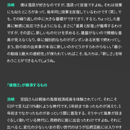
浜崎
僕は落語が好きなのですが、落語って反復ですよね。それは授業
にも似たところがあって、毎年同じ授業を反復しているわけです（笑）。で
も、その繰り返しの中に大きな基礎ができてきて、すると、ちょっとした差
異に敏感に反応できるようになる。まさに「差異と反復」が循環するわけ
ですが、その逆に、新しいものだけを求めると、基盤がないので微細な差
異が見えなくなり、単に個別的なものがポンポンある状態で終わってし
まう。目の前の出来事が本当に新しいのかどうかすらわからない。「最小
の動揺と最大の連続性」が保たれていればこそ、私たちは、「新しさ」を味
わうことができるんでしょうね。
「優雅さ」が継承するもの
浜崎
安田さんは戦後の高度経済成長を体験されていて、それこそ
GDPで言えば10%動くような時代です。5年前まであったものが消えて、5
年前までなかったものがあっという間に普及する、そうやって風景が目ま
ぐるしく動いている時代に、奇跡的に能に出会ったわけですよね。それに
比べると、変化の少ないいまの若い世代のほうが伝統芸能には入りやす