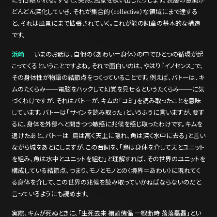
に引き継がれる。すると、突然、風景を歌い出したりします。表層の意識が
どんどん深化していき、それが集合的（collective）な領域にまで達する
と、それは風景にまで拡張されていく。これが能の詞章の基本的な構造
です。
浜崎
いまのお話は、自他の〈あわい＝身体〉の中でひとつの循環が起
こってくるということですよね。それで面白いのは、やはり『イノセンス』で、
その身体性が物語の結節点をつくっていることです。例えば、バトーは、キ
ムのたくらみ──電脳をハックして幻覚を見せるというたくらみ──に気
づくわけですが、それはバトーが、キムの「コミ」を読み取ったことを意味
しています。バトーは「サインを読み取った」というふうに言いますが、要す
るに、身体を外部へと開きつつ敏感に兆候を感じ取ったわけです。キムを
退けたあと、バトーは「鳥は高く天上に隠れ、魚は深く水中に去る」と言い
ながら城をあとにしますが、この台詞を、「鳥は身体を介して天とユニット
を組み、魚は水中とユニットを組む」と理解すれば、その世界のユニットを
構成している結節点、つまり、モノとモノとの〈境界＝あわい〉に現れてく
る身体を介して、この世界の兆候を読み取っていかねばならないのだと
言っているようにも読めます。
実際、キムが死ぬときに、「生死去来 棚頭傀儡 一線断時 落落磊磊」とい