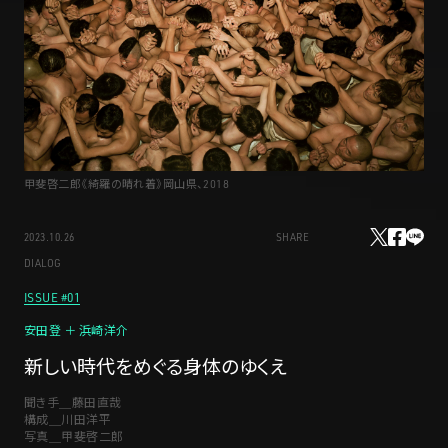
STREAMING
CONTACT
PRIVACY POLICY
甲斐啓二郎《綺羅の晴れ着》岡山県、2018
2023.10.26
SHARE
DIALOG
ISSUE #01
安田登 ＋ 浜崎洋介
新しい時代をめぐる身体のゆくえ
聞き手＿藤田直哉
構成＿川田洋平
写真＿甲斐啓二郎