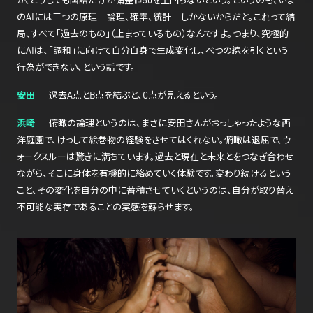
が、どうしても国語だけが偏差値50を上回らないという。というのも、いま
のAIには三つの原理——論理、確率、統計——しかないからだと。これって結
局、すべて「過去のもの」（止まっているもの）なんですよ。つまり、究極的
にAIは、「調和」に向けて自分自身で生成変化し、べつの線を引くという
行為ができない、という話です。
安田
過去A点とB点を結ぶと、C点が見えるという。
浜崎
俯瞰の論理というのは、まさに安田さんがおっしゃったような西
洋庭園で、けっして絵巻物の経験をさせてはくれない。俯瞰は退屈で、ウ
ォークスルーは驚きに満ちています。過去と現在と未来とをつなぎ合わせ
ながら、そこに身体を有機的に絡めていく体験です。変わり続けるという
こと、その変化を自分の中に蓄積させていくというのは、自分が取り替え
不可能な実存であることの実感を蘇らせます。