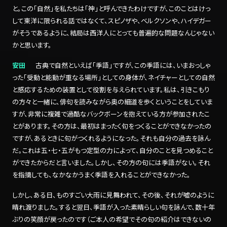
と。この「自然」を私たちは「神」と呼んできたわけですが、このことはけっ
して東洋に限られる話ではなくて、スピノザや、ベルクソンや、ハイデガー
がそうであるように、結局は西洋人にとっても普遍的な問題なんじゃない
かと思います。
安田
古典で自然といえば「季語」ですが、この季語には、いまおっしゃ
った「受動と能動が重なる場所」としての身体が、ネイチャーとしての自然
と感応するための装置として役割を与えられています。私は、引きこもり
の方々と一緒に、俳句を読みながら奥の細道を歩くということをしていま
すが、非常に複雑で過酷なバックボーンを抱えている方が参加されたこ
とがあります。その方は、最初はまったく句をつくることができなかったの
ですが、あるときに句がつくれるようになった。それも自分の過去を詠ん
だ。これは五・七・五がもつ定型の力によって、自分のことを見つめること
ができたからだと言いました。しかし、その方の句には季語がない。それ
を指摘しても、なかなかうまく季語を入れることができなかった。
しかし、ある日、ものすごい大雨に見舞われて、その後、それが嘘のように
晴れ渡りました。すると翌日、季語が入った素晴らしい句を詠んで、数十年
ぶりの笑顔が戻ったのです（ご本人の希望でその句の紹介はできないの