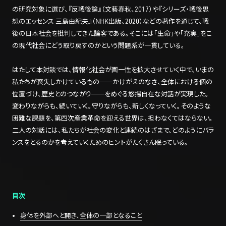
の研究対象に選び、『反戦後論』（文藝春秋、2017）や『シリーズ・戦後思
想のエッセンス 三島由紀夫』（NHK出版、2020）などの著作を通じて、戦
後の日本社会を批判してきた論客である。そこには「生命」や「充実」をこ
の現代社会にどう取り戻すのかという問題系が一貫している。
はたして本対談では、情報化社会が画一性を拡大させていく中で、いまの
私たちが喪失しかけているもの──かけがえのなさ、全体における個の
位置づけ、歴史とのつながり──をめぐる悠揚自在な対話が実現した。
変わりながらも、続いていく。守りながらも、新しくなっていく。そのような
困難な課題を、第四次産業革命を迎える世界は、担わなくてはならない。
二人の対話には、私たちが社会の変化と連続のはざまで、どのようにバラ
ンスをとるのかを考えていくためのヒントがたくさん眠っている。
目次
身体を外部へと開き、全体の一部となること