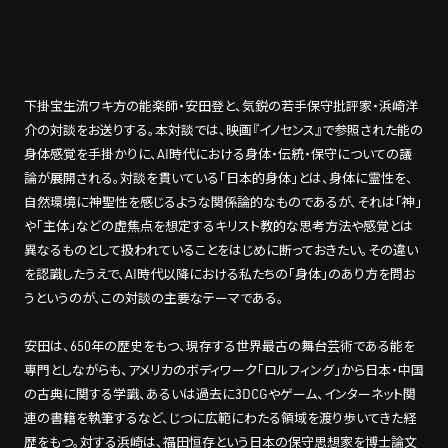
下掛宝生流ワキ方の能楽師・安田登と、気鋭の若手保守批評家・浜崎洋
介の対談をお送りする。本対談では、映画『イノセンス』で参照された能の
身体感覚を手掛かりに、AI時代における身体・伝統・保守についての議
論が展開される。対談を貫いている「日本的身体」とは、身体に霊性を、
自然環境に神聖性を感じるような関係論的なものであるが、それは「神」
や「主体」などの虚焦点を想定するキリスト教的な思考方法や感覚とは
異なるものとして扱われていることをはじめに断っておきたい。その違い
を認識したうえで、AI時代以降における私たちの「身体」のあり方を問お
うというのが、この対談の主要なテーマである。
安田は、650年の歴史をもつ、現存する世界最古の舞台芸術である能を
専門としながらも、アメリカのボディワーク「ロルフィング」から日本・中国
の古典に関する学識、あるいは過去に3DCGやゲーム、インターネット関
連の書籍を執筆するなど、じつに広範にわたる領域を渡り歩いてきた経
歴をもつ。対する浜崎は、福田恒存という日本の保守思想家を博士論文