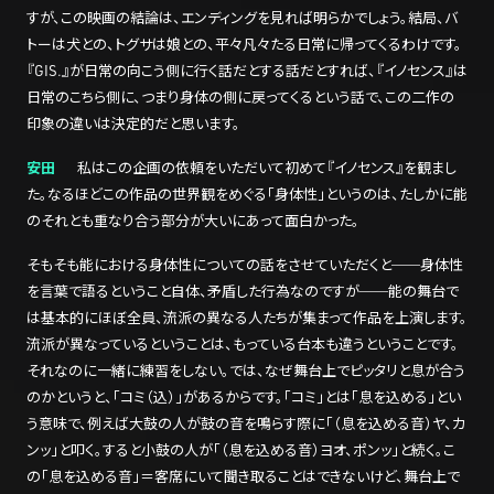
すが、この映画の結論は、エンディングを見れば明らかでしょう。結局、バ
トーは犬との、トグサは娘との、平々凡々たる日常に帰ってくるわけです。
『GIS.』が日常の向こう側に行く話だとする話だとすれば、『イノセンス』は
日常のこちら側に、つまり身体の側に戻ってくるという話で、この二作の
印象の違いは決定的だと思います。
安田
私はこの企画の依頼をいただいて初めて『イノセンス』を観まし
た。なるほどこの作品の世界観をめぐる「身体性」というのは、たしかに能
のそれとも重なり合う部分が大いにあって面白かった。
そもそも能における身体性についての話をさせていただくと──身体性
を言葉で語るということ自体、矛盾した行為なのですが──能の舞台で
は基本的にほぼ全員、流派の異なる人たちが集まって作品を上演します。
流派が異なっているということは、もっている台本も違うということです。
それなのに一緒に練習をしない。では、なぜ舞台上でピッタリと息が合う
のかというと、「コミ（込）」があるからです。「コミ」とは「息を込める」とい
う意味で、例えば大鼓の人が鼓の音を鳴らす際に「（息を込める音）ヤ、カ
ンッ」と叩く。すると小鼓の人が「（息を込める音）ヨオ、ポンッ」と続く。こ
の「息を込める音」＝客席にいて聞き取ることはできないけど、舞台上で