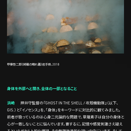
甲斐啓二郎《綺羅の晴れ着》岩手県、2018
身体を外部へと開き、全体の一部となること
浜崎
押井守監督の『GHOST IN THE SHELL / 攻殻機動隊』（以下、
GIS.）と『イノセンス』を、「身体」をキーワードに対比的に観てみました。
前者が扱っているのは心身二元論的な問題で、草薙素子は自分の身体と
心が一致しないことに悩んでいます。要するに、記憶や感覚刺激さえ疑え