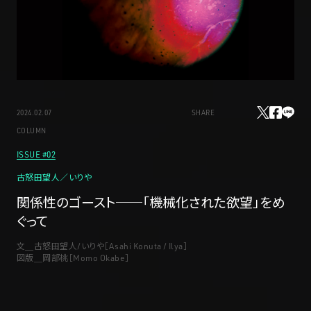
STREAMING
CONTACT
PRIVACY POLICY
2024.02.07
SHARE
COLUMN
ISSUE #02
古怒田望人／いりや
関係性のゴースト──「機械化された欲望」をめ
ぐって
文＿古怒田望人/いりや［Asahi Konuta / Ilya］
図版＿岡部桃［Momo Okabe］