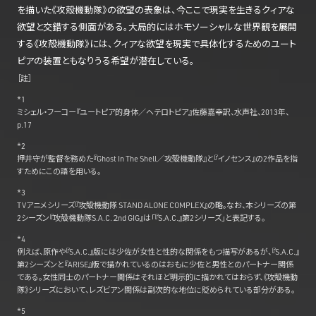
を描いた《攻殻機動隊》の欲望の表象は、今ここで現実を生きるクィアな
欲望と交錯する側面がある。大局的にはホモソーシャルな世界観を展開
する《攻殻機動隊》には、クィアな欲望を現実で具体化するためのユート
ピアの装置ともなりうる希望が潜在している。
［註］
*1
ミシェル・フーコー『ユートピア的身体／ヘテロトピア』佐藤嘉幸訳、水声社、2013年、
p.17
*2
押井守が監督を務めた『Ghost In The Shell／攻殻機動隊』と『イノセンス』の2作品を指
すためにこの語を用いる。
*3
TVアニメシリーズ『攻殻機動隊 STAND ALONE COMPLEX』の略。なお、本シリーズの第
2シーズン『攻殻機動隊S.A.C.２nd GIG』は「『S.A.C.』第2シリーズ」と表記する。
*4
例えば、原作や『S.A.C.』版には少佐が女性と性的な関係をもつ描写があるが、『S.A.C.』
第2シーズンと『ARISE』版で描かれているのはおもに少佐と男性とのパートナー関係
である。女性同士のパートナー関係はそれほど明示的に描かれてはおらず、《攻殻機動
隊》シリーズにおいて、レズビアン関係は副次的な地位に貶められている部分がある。
*5