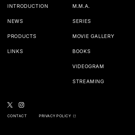
INTRODUCTION
M.M.A.
NEWS
SERIES
PRODUCTS
MOVIE GALLERY
LINKS
BOOKS
VIDEOGRAM
STREAMING
CONTACT
PRIVACY POLICY