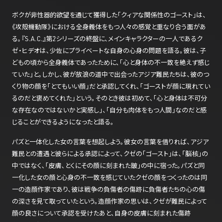
ボクが非性器的欲望を通じて獲得した「クィアな関係性のゴースト」は、
《攻殻機動隊》における全身義体をもつ人々の感覚と重なり合う面があ
る。『S.A.C.』第2シリーズの終盤に、メインキャラクターの一人であるク
ゼ・ヒデオは、少佐にプライベートな自身の心身の問題を語る。彼は、子
どもの頃から全身義体であったために、「心と身体の不一致を絶えず感じ
ていた」と。しかし、彼が放浪の道中で出会ったアジア難民たちは、彼のつ
くり物の顔を「とてもいい顔」だと承認してくれ、「ゴーストが顔に現れてい
るのだと褒めてくれた」という。そのとき彼は初めて、「心と身体は不可分
な存在なのではないかと実感し」、「自分も肉体をもつ人間」なのだと感
じることができるようになったと語る。
パズと一体化した女の言葉を想起しよう。彼女の言葉を借りれば、アジア
難民との遭遇と彼らによる承認によって、クゼの「ゴースト」は、「脳核」の
中ではなく、「皮膚、とくにその顔に刻まれた皺」の中に宿った。パズと同
一化した女の顔と心身の不一致を感じていたクゼの顔をつくったのは同
一の造顔作家であり、彼は戦争の負傷者の傷跡に負傷者たちの心の傷
の深さを見て取っていたという。造顔作家の思いは、クゼが難民によって
顔の良さについて承認を受けたあと、自身の皮膚に刻まれた傷跡