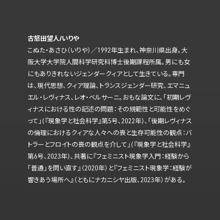
古怒田望人/いりや
こぬた・あさひ（いりや）／1992年生まれ、神奈川県出身。大
阪大学大学院人間科学研究科博士後期課程所属。男にも女
にもありきれないジェンダークィアとして生きている。専門
は、現代思想、クィア理論、トランスジェンダー研究、エマニュ
エル・レヴィナス、レオ・ベルサーニ。おもな論文に、「初期レヴ
ィナスにおける性の記述の問題：その規範性と可能性をめぐ
って」(『現象学と社会科学』第5号、2022年)、「後期レヴィナス
の倫理におけるクィアな人々への喪と生存可能性の観点：バ
トラーとフロイトの喪の観点を介して」(『現象学と社会科学』
第6号、2023年)、共著に『フェミニスト現象学入門：経験から
「普通」を問い直す』（2020年）と『フェミニスト現象学：経験が
響きあう場所へ』（ともにナカニシヤ出版、2023年）がある。