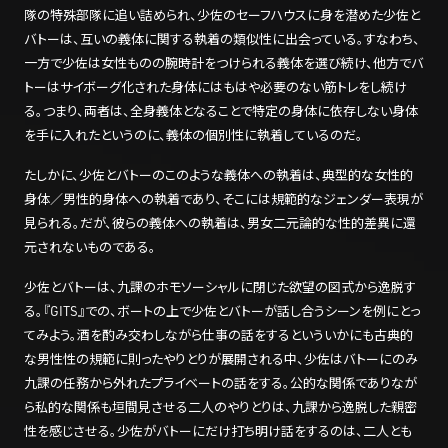
隊の特殊部隊に追い詰められ、少佐のセーフハウスに身を潜めた少佐と
バトーは、互いの義体に関する執着の類似性に出会っている。すなわち、
一方で少佐は女性ものの腕時計をつけられる義体を選び続け、他方でバ
トーはサイボーグ化された身体にはもはや必要のない筋トレをし続け
る。つまり、両者は、全身義体となることで特定の身体に依存しない身体
を手に入れたというのに、義体の個別性に執着しているのだ。
たしかに、少佐とバトーのこのような義体への執着は、典型的な女性的
身体／男性的身体への執着であり、そこには規範的なジェンダー表現が
見られる。だが、彼らの義体への執着は、男女二元論的な性的差異に還
元されないものである。
少佐とバトーは、九課のホモソーシャルに閉じた欲望の図式から逸脱す
る。『GITS』での、ボートの上で少佐とバトーが話し合うシーンを例にとっ
てみよう。酒を酌み交わしながら仕事の話をするといういかにも古典的
な男性性の規範に則ったやりとりが展開される中、少佐はバトーにのみ
九課の任務から外れたプライベートの話をする。公的な関係でありなが
ら私的な関係も垣間見させる二人のやりとりは、九課から逸脱した親密
性を感じさせる。少佐がバトーにだけ打ち明け話をするのは、二人とも