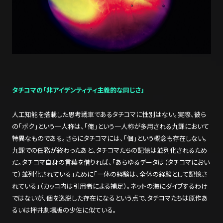
タチコマの「非アイデンティティ主義的な同じさ」
人工知能を搭載した思考戦車であるタチコマに性別はない。実際、彼ら
の「ボク」という一人称は、「俺」という一人称が多用される九課において
特異なものである。さらにタチコマには、「個」という概念も存在しない。
九課での任務が終わったあと、タチコマたちの記憶は並列化されるため
だ。タチコマ自身の言葉を借りれば、「あらゆるデータは（タチコマにおい
て）並列化されている」ために「一体の経験は、全体の経験として記憶さ
れている」（カッコ内は引用者による補足）。ネットの海にダイブするわけ
ではないが、個を逸脱した存在になるという点で、タチコマたちは原作あ
るいは押井劇場版の少佐に似ている。