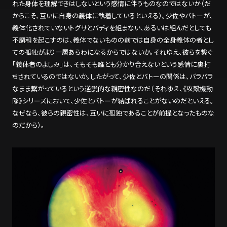
れた身体を理解できはしないという感情に伴うものなのではないか（だ
からこそ、互いに自身の義体に執着しているといえる）。少佐やバトーが、
義体化されていないトグサとバディを組まない、あるいは組んだとしても
不調和を起こすのは、義体でないものの前では自身の全身義体の者とし
ての孤独がより一層あらわになるからではないか。それゆえ、彼らを繋ぐ
「義体者のよしみ」は、そもそも誰とも分かり合えないという感情に裏打
ちされているのではないか。したがって、少佐とバトーの関係は、バラバラ
なまま繋がっているという逆説的な親密性なのだ（それゆえ、《攻殻機動
隊》シリーズにおいて、少佐とバトーが結ばれることがないのだといえる。
なぜなら、彼らの親密性は、互いに孤独であることが前提となったものな
のだから）。