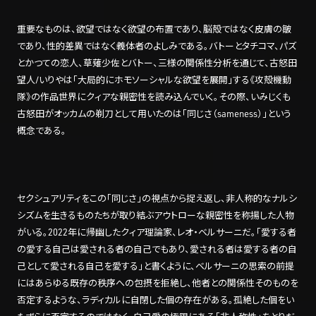
重要なものは、欲望ではなく欲望の布置であり、脳殻ではなく皮膚の皺
であり、性的差異ではなく義体者のよしみである。バトーとタチコマ、パズ
とかつての恋人、草薙少佐とバトー、三様の関係性分析を通じて、古怒田
望人/いりやは「大局的にホモソーシャルな欲望を展開」する《攻殻機動
隊》の作品世界にクィアな親密性を読み込んでいく。その際、いみじくも
古怒田がオッカムの剃刀として用いたのは「同じさ（sameness）」という
概念である。
セクシュアリティをこの「同じさ」の視点から捉え返し、非人称的なナルシ
シズムを生きるものたちが取り結ぶアウトローな親密性を称揚した人物
がいる。2022年に帰幽したクィア理論家、レオ・ベルサーニだ。「愛する者
の愛する自己は愛される者の自己でもあり、愛される者は愛する者の自
己として愛される自己を愛する」と書くように、ベルサーニの思索の前提
にはあらゆる既存の秩序への包摂を拒絶し、他者との関係性そのものを
否定するような、ラディカルに自閉した個の存在がある。孤絶した個をい