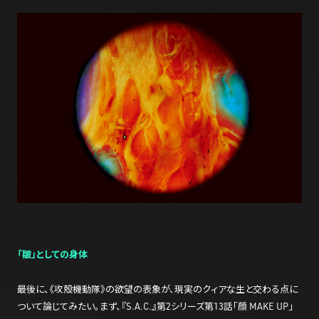
「皺」としての身体
最後に、《攻殻機動隊》の欲望の表象が、現実のクィアな生と交わる点に
ついて論じてみたい。まず、『S.A.C.』第2シリーズ第13話「顔 MAKE UP」