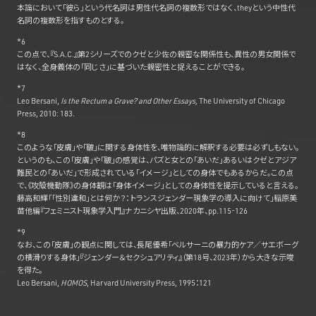
本論において「彼ら」という代名詞は男性代名詞の複数形ではなく、theyという中性代
名詞の複数形を指すものとする。
*6
この点で、『S.A.C.』第2シリーズでのクゼと少佐の親密な関係性も、異性の男女関係で
はなく、全身義体の「同じさ」に基づいた親密性と捉えることができる。
*7
Leo Bersani,
Is the Rectum a Grave? and Other Essays,
The University of Chicago
Press, 2010: 183.
*8
このような「皮膚」や「皺」に関する身体性を、唯物論的に解釈する必要は必ずしもない。
というのも、この「皮膚」や「皺」の感覚は、パズと女との「あいだ」あるいはクゼとアジア
難民との「あいだ」で形成されている「イメージ」としての身体でもあるからだ。この点
で、《攻殻機動隊》の身体観は「身体イメージ」としての身体性を提示していると言える。
藤高和輝「「性別違和」とは何か？： トランスジェンダー現象学の導入に向けて」稲原美
苗他編『フェミニスト現象学入門』ナカニシヤ出版、2020年、pp.115-126
*9
なお、この「皮膚」の観点に関しては、長尾優希「ベルサーニの暴力的ケア／サエボーグ
の横滑りする身体」『ジェンダー＆セクシュアリティ』（第18号、2023年）から大きな示唆
を得た。
Leo Bersani,
HOMOS
, Harvard University Press, 1995：121