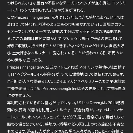
つけられた小さな屋台や不揃いなテーブルとベンチが並ぶ奥に、コンクリ
ートブロックで仕切られた花壇や菜園が現れる。
このPrinzessinnengärten、元々は1867年にできた墓地である。いまでは
農園として使われ、前述のように蚤の市も開かれているし、夏場はカフェ
もオープンしている一方で、敷地の半分は立入不可区域の埋葬地であ
る。ここの農園は市民に開かれており、人々は自由に野菜の世話をして、
好きに収穫し、持ち帰ることができる。ちょっと訪れただけでも、自然大好
き、土大好きなベルリナーに愛されていることが伝わってくる、市民のた
めの素敵な庭である。
Prinzessinnengärtenの公式サイトによれば、ベルリンの墓地の総面積は
1,114ヘクタール。その約半分が、すでに埋葬地としては使われておらず、
再利用が大きな課題らしい。しかしDIY大好きベルリナーたちは早速創意
工夫を発揮しはじめ、Prinzessinnengärtenはその先駆けとして市民農園
に姿を変えた。
再利用されているのは墓地だけではない。「Silent Green」は、20世紀初
頭の火葬場の建物を利用したカルチャー複合施設だ。いまでは、コンサ
ートホール、オフィス、カフェ、バーなどが入居し、音楽好きな若者たちで
賑わう場となっている。墓地や火葬場などの死にまつわる施設を不吉な
ものとせず、過去に人が悲しみ悼んだ場で人々が楽しむことを不謹慎と