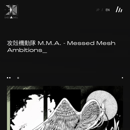
JP
EN
TOP
INTRODUCTION
NEWS
PRODUCTS
LINKS
TOP
FEATURE
攻殻機動隊 M.M.A. - Messed Mesh
FEATURE
M.M.A.
SERIES
MOVIE GALLERY
BOOKS
Ambitions_
VIDEOGRAM
STREAMING
INTRODUCTION
M.M.A.
NEWS
SERIES
PRODUCTS
MOVIE GALLERY
LINKS
BOOKS
VIDEOGRAM