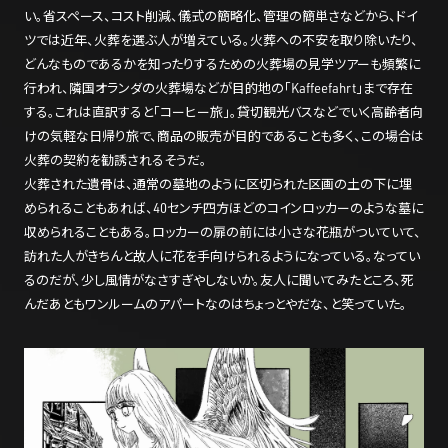
い。省スペース、コスト削減、儀式の簡略化、管理の簡単さなどから、ドイ
ツでは近年、火葬を選ぶ人が増えている。火葬への不安を取り除いたり、
どんなものであるかを知ったりするための火葬場の見学ツアーも頻繁に
行われ、隣国オランダの火葬場などが目的地の「Kaffeefahrt」まで存在
する。これは直訳すると「コーヒー旅」。貸切観光バスなどでいく高齢者向
けの気軽な日帰り旅で、商品の販売が目的であることも多く、この場合は
火葬の契約を勧誘されるそうだ。
火葬された遺骨は、通常の墓地のように区切られた区画の土の下に埋
められることもあれば、40センチ四方ほどのコインロッカーのような墓に
収められることもある。ロッカーの扉の前には小さな花瓶がついていて、
訪れた人がきちんと故人に花を手向けられるようになっている。なってい
るのだが、少し風情がなさすぎやしないか。友人に聞いてみたところ、死
んだあともワンルームのアパートなのはちょっとやだな、と笑っていた。