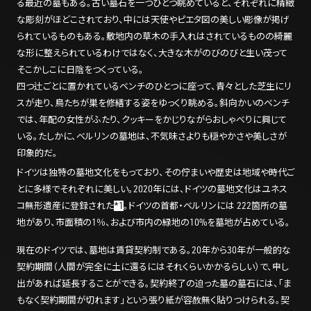
る最近の墓もある。古い墓石を一つひとつ眺めていると、それぞれに精緻
な彫刻がほどこされており、中には天使やピエタ図の美しい彫像が掲げ
られているものもある。敷地内の草木の手入れはされているものの綺麗
な形に整えられているわけではなく、大きな木がのびのびと生い茂って
そこかしこに日陰をつくっている。
四つ辻ごとに置かれているベンチのひとつに座って、青々とした芝生にリ
スが走り、鳥たちが巣を修繕する姿をゆっくり眺める。斜向かいのベンチ
では、年配の女性がふたり、クッキーをかじりながらおしゃべりに興じて
いる。たしかに、ベルリンの墓地は、不気味さよりも穏やかさや美しさが
印象的だ。
ドイツは独特の墓地文化をもっており、その佇まいや歴史は地域や時代ご
とに多様でそれぞれに美しい。2020年には、ドイツの墓地文化はユネス
コ無形遺産に登録された
*1
。ドイツの首都・ベルリンには 222箇所の墓
地があり、市面積の1％、および市内の緑地の10%を墓地が占めている。
現在のドイツでは、墓地は賃貸契約制である。20年から30年が一般的な
契約期間（人間が完全に土に還るにはそれくらいかかるらしい）で、申し
出があれば延長することができる。契約終了の迫った墓の墓石には、「ま
もなく契約期間が切れます」という張り紙が容赦無く貼りつけられる。契