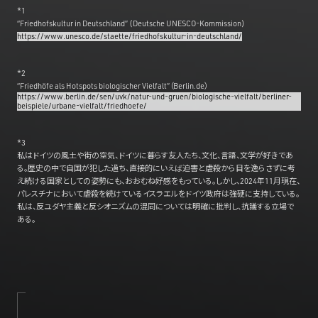
*1
“Friedhofskultur in Deutschland” (Deutsche UNESCO-Kommission)
https://www.unesco.de/staette/friedhofskultur-in-deutschland/
*2
“Friedhöfe als Hotspots biologischer Vielfalt”（Berlin.de）
https://www.berlin.de/sen/uvk/natur-und-gruen/biologische-vielfalt/berliner-
beispiele/urbane-vielfalt/friedhoefe/
*3
私はドイツの風土や街の空気、ドイツに暮らす友人たち、文化、言語、文学が好きであ
る。歴史の中で自国が犯した過ち、直接的にいえば迫害と虐殺から目を逸らさずに考
え続ける国家としての姿勢にも、おおむね好感をもっている。しかし、2024年11月現在、
パレスチナにおいて虐殺を続けているイスラエルをドイツ政府は強硬に支持している。
私は、反ユダヤ主義と反シオニズムの混同については明確に批判し、抗議する立場で
ある。