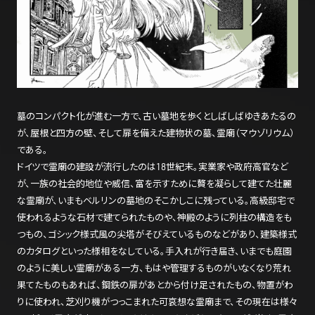
墓のコンパクト化が進む一方で、古い墓地を歩くとしばしばゆきあたるの
が、屋根と四方の壁、そして扉を備えた建物状の墓、霊廟（マウゾリウム）
である。
ドイツで霊廟の建設が流行したのは18世紀末。実業家や政府高官など
が、一族の社会的地位や威信、富を示すために贅を凝らして建てた壮麗
な霊廟が、いまもベルリンの墓地のそこかしこに残っている。高級邸宅で
使われるような石材で建てられたものや、神殿のように列柱の構造をも
つもの、ゴシック様式風の尖塔がそびえているものなどがあり、建築様式
のカタログといった様相をなしている。手入れが行き届き、いまでも庭園
のように美しい霊廟がある一方、もはや管理するものがいなくなり荒れ
果てたものもあれば、鋼鉄の扉があとから付け足されたもの、物置がわ
りに使われ、芝刈り機がつっこまれた可哀想な霊廟まで、その現在は様々