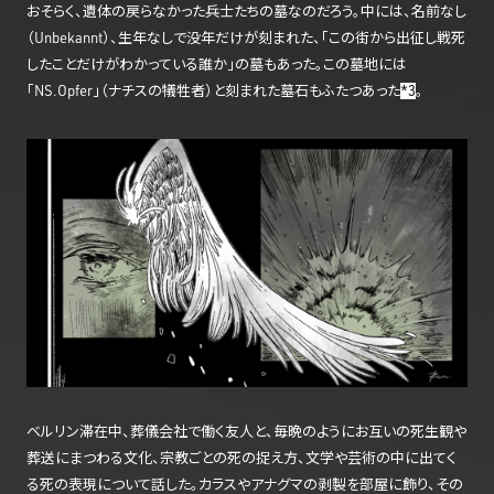
おそらく、遺体の戻らなかった兵士たちの墓なのだろう。中には、名前なし
（Unbekannt）、生年なしで没年だけが刻まれた、「この街から出征し戦死
したことだけがわかっている誰か」の墓もあった。この墓地には
「NS.Opfer」（ナチスの犠牲者）と刻まれた墓石もふたつあった
*3
。
ベルリン滞在中、葬儀会社で働く友人と、毎晩のようにお互いの死生観や
葬送にまつわる文化、宗教ごとの死の捉え方、文学や芸術の中に出てく
る死の表現について話した。カラスやアナグマの剥製を部屋に飾り、その