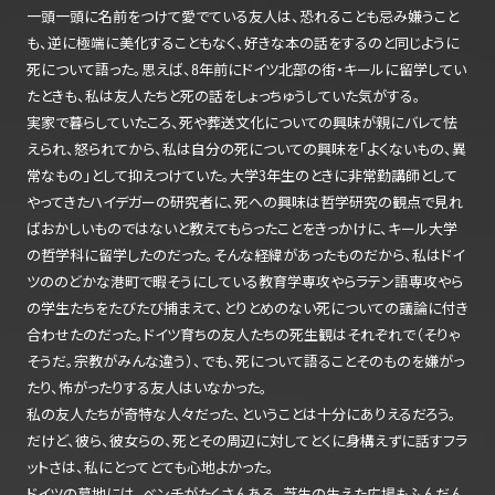
一頭一頭に名前をつけて愛でている友人は、恐れることも忌み嫌うこと
も、逆に極端に美化することもなく、好きな本の話をするのと同じように
死について語った。思えば、8年前にドイツ北部の街・キールに留学してい
たときも、私は友人たちと死の話をしょっちゅうしていた気がする。
実家で暮らしていたころ、死や葬送文化についての興味が親にバレて怯
えられ、怒られてから、私は自分の死についての興味を「よくないもの、異
常なもの」として抑えつけていた。大学3年生のときに非常勤講師として
やってきたハイデガーの研究者に、死への興味は哲学研究の観点で見れ
ばおかしいものではないと教えてもらったことをきっかけに、キール大学
の哲学科に留学したのだった。そんな経緯があったものだから、私はドイ
ツののどかな港町で暇そうにしている教育学専攻やらラテン語専攻やら
の学生たちをたびたび捕まえて、とりとめのない死についての議論に付き
合わせたのだった。ドイツ育ちの友人たちの死生観はそれぞれで（そりゃ
そうだ。宗教がみんな違う）、でも、死について語ることそのものを嫌がっ
たり、怖がったりする友人はいなかった。
私の友人たちが奇特な人々だった、ということは十分にありえるだろう。
だけど、彼ら、彼女らの、死とその周辺に対してとくに身構えずに話すフラ
ットさは、私にとってとても心地よかった。
ドイツの墓地には、ベンチがたくさんある。芝生の生えた広場もふんだん