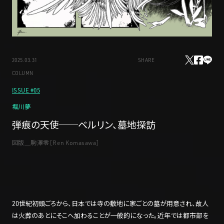
STREAMING
2025.03.31
SHARE
CONTACT
PRIVACY POLICY
COLUMN
ISSUE #05
堀川夢
弾痕の天使──ベルリン、墓地探訪
図版＿駒澤零［Ren Komasawa］
20世紀初頭ごろから、日本では寺の敷地に家ごとの墓が用意され、故人
は火葬のあとにそこへ加わることが一般的になった。近年では都市部を