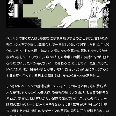
ベルリンで働く友人は、終業後に墓地を散歩するのが日課だ。首都の通
勤ラッシュをすり抜け、葬儀会社で一日忙しく働いて帰宅したあと、手づく
りのレモネードを水筒に詰めて人気のない夕暮れの墓地をゆっくり歩き
ながら頭をクールダウンし、ゆったりした余暇の時間に気持ちを切り替え
るのだという。気味が悪くない？ と尋ねると、どうして？ と返ってきた。
ドイツの墓地は、細長い墓石が狭い敷地、あるいは急斜面にぎゅうぎゅう
と身を寄せ合っている日本の墓地とは、まったく異なった姿をもつ。
じっさいにベルリンの墓地を歩いてみると、その広さと明るさに驚く。広
大な敷地、すぐそこの大通りよりも道幅の広そうな道。形も古さも様々な
墓石が、整然と、とは言いがたい配置で並んでいる。クラシカルなホラー
映画の墓地のシーンに出てきそうないわゆる「墓石」の形をした19世紀
末の墓もあれば、個性的なデザインの墓石の周りに花々が植えられてい