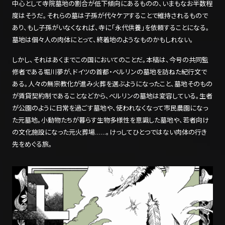
中心として寺院墓地の割合が低下傾向にあるものの、いまもなお半数程
度はそうだ。それらの墓は子孫が代々ケアすることで維持されるもので
あり、もし子孫がいなくなれば、寺に「永代供養」を依頼することになる。
墓地は個々人の肉体にとって、終着地のようなものかもしれない。
しかし、それはあくまでこの国においてのことだ。本稿は、今号の共同監
修者である堀川夢が、ドイツの首都・ベルリンの墓地を訪ねた紀行文で
ある。人々の無宗教化が進み火葬を選ぶようになったこと、墓地そのもの
が賃貸契約制であることなどから、ベルリンの墓地は変容している。生者
が公園のように日常を過ごす墓地や、使われなくなって市民農園になっ
た元墓地。小動物たちが暮らす生物多様性を意識した墓地や、若者向け
の文化施設になった元火葬場……。けっしてひとつではない肉体の行き
先をめぐる旅。