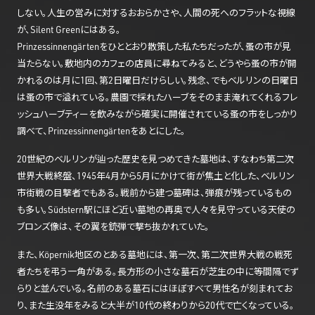
しない。人生の営みに対するおおらかさや、人間の死へのフラットな視線
が、Silent Greenにはある。
Prinzessinnengärtenをひととおり散策した私たちだったが、蚤の市が見
当たらない。敷地内のカフェの店員に尋ねてみると、どうやら蚤の市が開
かれるのは月に1回、第2日曜日だけらしい。残念、でもベルリンの日曜日
は蚤の市で溢れている。農園で採れたハーブをそのまま淹れてくれるフレ
ッシュハーブティーを飲みながら確実に開催されている蚤の市をしっかり
調べて、Prinzessinnengärtenをあとにした。
20世紀のベルリンが辿った歴史を見つめてきた墓地は、すなわち第二次
世界大戦終盤、1945年4月から5月にかけて街が焦土と化した、ベルリン
市街戦の目撃者でもある。戦前から建つ墓碑は、弾痕が残っているもの
も多い。Südstern駅にほど近い墓地の再奥で人々を見守っている天使の
ブロンズ像は、その翼を銃弾で撃ち抜かれていた。
また、Köpernik地区のとある墓地には、第一次、第二次世界大戦の戦死
者たちを弔う一角がある。長方形の小さな墓石が芝生の中に等間隔でず
らりと並んでいる。名前のある墓石にはほぼすべて男性名が刻まれてお
り、また生没年をみると大半が10代の終わりから20代で亡くなっている。