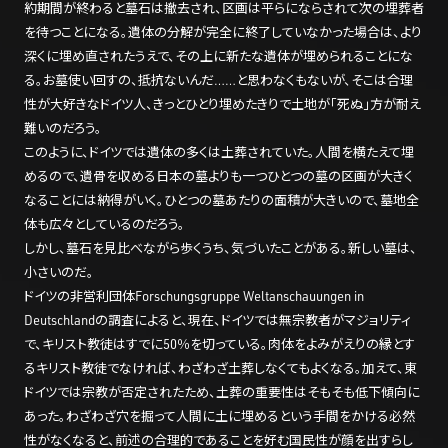
約期間が終わると墓石は撤去され、区画は平らにならされて次の埋葬者
を待つことになる。遺体の分解が完全に終了していなかった場合は、より
深くに埋め直されたうえで、その上に新たな遺体が埋められることにな
る。お墓使い回すの、抵抗ないんだ……と思わなくもないが、そこは合理
性が大好きなドイツ人、きっとひとり埋めたきりで土地が「死ぬ」方が耐え
難いのだろう。
このように、ドイツでは遺体の多くは土葬されていた。人間を横たえて埋
めるので、遺骨を収める日本の墓よりも一つひとつの墓の区画が大きく
なることには納得がいく。ひとつの墓あたりの面積が大きいので、墓地全
体も広々としているのだろう。
しかし、墓石を見比べながら歩くうち、気づいたことがある。新しい墓は、
小さいのだ。
ドイツの非営利団体Forschungsgruppe Weltanschauungen in
Deutschlandの調査によると、現在、ドイツでは無宗教者がマジョリティ
で、キリスト教徒はすでに50％を切っている。肉体をよみがえりの縁とす
るキリスト教徒でなければ、わざわざ土葬しなくてもよくなる。加えて、東
ドイツでは宗教が否定されたため、土葬の重要性はそもそも低下傾向に
あった。わざわざ穴を掘って人間に土に埋めるという手間をかける必然
性がなくなると、前述の合理的であることを好む国民性が顔を出すらし