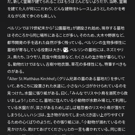
だ。新しく霊廟が建てられることはもうほとんどないようだが、当時、霊廟
を建てた人が何にこだわり、どんな建物をトレースしようとしたのかを考
えながら見て歩くのも楽しい。
ベルリンでは19世紀末から「公園墓地」が建設され始め、現存する墓地
はそのころから同じ場所にあることが多い。そのため、大木や野原など、
都市開発の手を逃れた自然が多く残っている。ベルリンの生物多様性に
墓地が寄与している役割は大きい
*2
。ベルリンの墓地には、ネズミやリ
ス、鳥たち、コウモリ、昆虫や爬虫類など、たくさんの生き物が暮らしてい
る。動物だけではない。古樹や地衣類、草花の多様性にも、特筆すべきも
のがある。
「Alter St.Matthäus Kirchhof」（グリム兄弟の墓のある墓地だ）を歩いて
いて、あちこちに設置された水道に、小さなハシゴがかけられているのを
見つけた。水盤に張り紙がある。曰く、「みんなでリスや小鳥を溺死から救
いましょう！」とのこと。墓地に住んでいる小動物が水飲み場として利用し
ている水盤だが、深さがあるためしばしば粗忽者のリスや小鳥が落ちて
しまうらしい。ハシゴは、生き物がおちてしまったとき這い上がりやすくす
るための心くばりのようだ。その張り紙には、「小動物が溺れているのを
見かけたら、助けてあげてください」との一言も書かれている。同じ街に