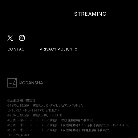
STREAMING
CONTACT
PRIVACY POLICY
©士郎正宗／講談社
©1995士郎正宗／講談社・バンダイビジュアル・MANGA
ENTERTAINMENT（©1995,S/K,B,M）
©2004士郎正宗／講談社・IG,ITNDDTD
©士郎正宗・Production I.G／講談社・攻殻機動隊製作委員会
©士郎正宗・Production I.G／講談社・「攻殻機動隊ARISE」製作委員会（©S・P/K・GAPS）
©士郎正宗・Production I.G／講談社・「攻殻機動隊新劇場版」製作委員会
（©S,P/K,GMC）