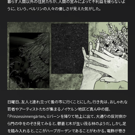
暮らす人間以外の住民たちが、人間の営みによって不利益を被らないよ
うに、という、ベルリンの人々の優しさが見えた気がした。
日曜日、友人と連れ立って蚤の市に行くことにした。行き先は、おしゃれな
若者やアーティストたちが集まるノイケルン地区ど真ん中の庭、
「Prinzessinnengärten。Uバーンを降りて地上に出て、大通りの反対側か
ら門の中をのぞき見てみると、鬱蒼と木が生い茂る林のようだ。しかし足
を踏み入れると、ここがハーブガーデンであることがわかる。電飾が巻き