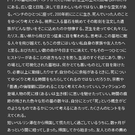
にある。広い空と日陰、決して忌まわしいものではない、静かな空気があ
る。ベンチのひとつに座って、200年前にここに生き、死んでいった人のこと
をゆっくり考えてみる。視界に入る墓石を眺めてその彫刻を注文した遺
族がどんな想いをそこに込めたのか想像する。芝生を走ってゆく丸々とし
たリス、高い梢から飛び立つ猛禽に目を奪われる。思考は、この墓地に眠
る人々を飛び越えて、もうこの世にはいない私自身の家族や友人たちへ
と至る。おびただしい数の命が今日までに消えて、でもその一つひとつに
ヒストリーがあることの途方もなさを思う。生活のすぐそばにあり、憩い
の場として可視化された墓地は、何かとても悪いものとして目を背けた
り、必要以上に動揺したりせず、自分の心に余裕があるときに、死につい
てゆっくりと考える時間をもたらしてくれるのではないだろうか。宗教や
「普通」の倫理観に囚われることなく考えてみたっていい。フィクションの
登場人物の死に様（あるいは生き様）に思いを馳せたっていい。時間の痕
跡の残された色々な形の墓の数々は、自分にとって「死」という概念がど
のようなものであるかについて考えるにあたって、たくさんのヒントを与
えてくれる。
短いベルリン滞在から帰国して慌ただしく過ごしているうちに、数ヶ月が
あっという間に経ってしまった。帰国してから始まった、友人との本の薦め