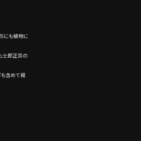
、人形にも植物に
も士郎正宗の
写も含めて視