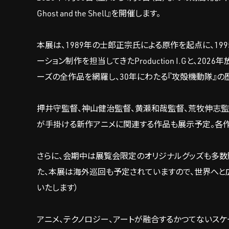
Ghost and the Shell』を開催します。
本展は、1989年の士郎正宗氏による原作を起点に、1995年
ーション制作を担当してきたProduction I.Gと、
ーズの全作品を網羅し、30年にわたる『攻殻機動隊』
押井守監督、神山健治監督、黄瀬和哉監督、荒牧伸志監督
が手掛ける新作アニメに関連する作品も展示予定。各
さらに、会期中は展覧会限定のオリジナルグッズも多数
た、本展は海外巡回も予定されていますので、世界へと
いたします）
アニメ、テクノロジー、アートが融合するかつてないスケ