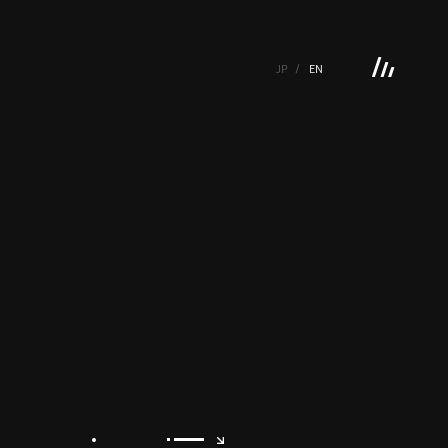
JP
EN
 GALLERY
BOOKS
VIDEOGRAM
STREAMING