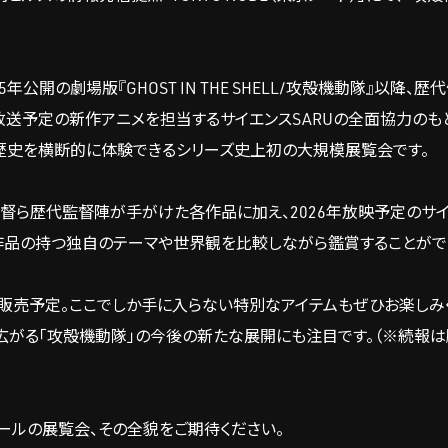
公開の劇場版『GHOST IN THE SHELL/攻殻機動隊』以降、
2026年放送予定の新作アニメを担当するサイエンスSARUの全面協力のも
の歴史を横断的に体験できるシリーズ史上初の大規模展覧会です。
ら歴代監督陣が手がけた各作品に加え、2026年放映予定のサイエ
作品の持つ独自のテーマや世界観を比較しながら鑑賞することがで
販売予定。ここでしか手に入らない特別なアイテムもぜひお楽しみ
広がる「攻殻機動隊」の今後の新たな展開にも注目です。（※続報
ールの展覧会、その全貌をご期待ください。