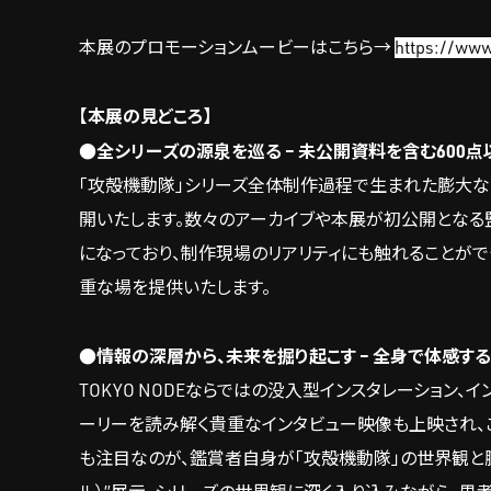
本展のプロモーションムービーはこちら→
https://ww
【本展の見どころ】
●全シリーズの源泉を巡る – 未公開資料を含む600点
「攻殻機動隊」シリーズ全体制作過程で生まれた膨大な
開いたします。数々のアーカイブや本展が初公開となる
になっており、制作現場のリアリティにも触れることがで
重な場を提供いたします。
●情報の深層から、未来を掘り起こす – 全身で体感する
TOKYO NODEならではの没入型インスタレーション
ーリーを読み解く貴重なインタビュー映像も上映され、
も注目なのが、鑑賞者自身が「攻殻機動隊」の世界観と膨