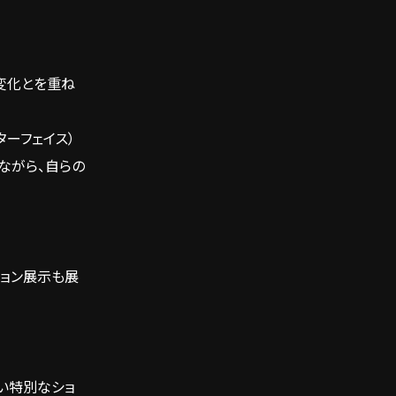
変化とを重ね
ターフェイス）
しながら、自らの
ション展示も展
い特別なショ