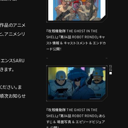
歴代作品のアニメ
『攻殻機動隊 THE GHOST IN THE
と、アニメシリ
SHELL』「第04話 ROBOT RONDO」キャ
スト情報 ＆ キャストコメント ＆ エンドカ
ード公開！
ンスSARU
きます。
ください。ま
は順次お知らせ
『攻殻機動隊 THE GHOST IN THE
SHELL』「第04話 ROBOT RONDO」あら
すじ ＆ 場面写真 ＆ エピソードビジュア
ル 公開！