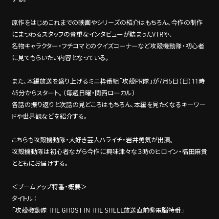
原作をはじめこれまでの映画やシリーズの紹介はもちろん、今作の制作
にまつわるスタッフの貴重なインタビューが詰まったVTRや、
名物キャラクター・フチコマとのクイズコーナーなど攻殻機動隊・初心者
に見てもらいたい内容となっている。
また、本編放送を盛り上げるミニ枠番組「攻殻PR隊」が7月5日（日）11時
45分からスタート。（毎週日曜・関西ローカル）
各話の振り返りと次話の見どころはもちろん、本編を見たくなるキーワー
ドや世界観などを紹介する。
こちらも攻殻機動隊・大好き芸人ハライチ・岩井勇気が出演。
攻殻機動隊は初心者ながら今作に興味津々な３時のヒロイン・福田麻貴
とともにお届けする。
＜ブームアップ特番・概要＞
タイトル：
「攻殻機動隊 THE GHOST IN THE SHELL放送直前㊙電脳特番」