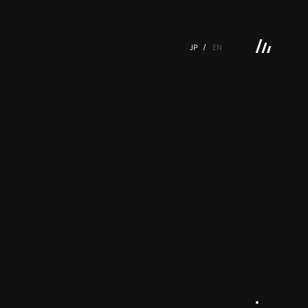
JP
EN
 GALLERY
BOOKS
VIDEOGRAM
STREAMING