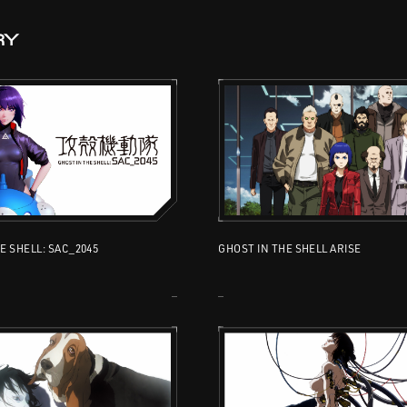
RY
E SHELL: SAC_2045
GHOST IN THE SHELL ARISE