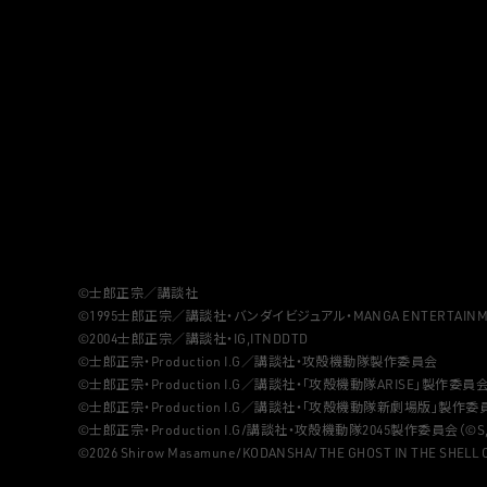
©士郎正宗／講談社
©1995士郎正宗／講談社・バンダイビジュアル・MANGA ENTERTAINMENT
©2004士郎正宗／講談社・IG,ITNDDTD
©士郎正宗・Production I.G／講談社・攻殻機動隊製作委員会
©士郎正宗・Production I.G／講談社・「攻殻機動隊ARISE」製作委員会（
©士郎正宗・Production I.G／講談社・「攻殻機動隊新劇場版」製作委員会
©士郎正宗・Production I.G/講談社・攻殻機動隊2045製作委員会（©S,IG
©2026 Shirow Masamune/KODANSHA/THE GHOST IN THE SHELL