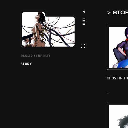
>
STO
STORY
2023.10.31
UPDATE
STORY
GHOST IN TH