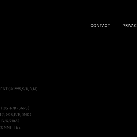
CONTACT
PRIVAC
（©1995,S/K,B,M）
©S・P/K・GAPS）
（©S,P/K,GMC）
/K/2045）
 COMMITTEE